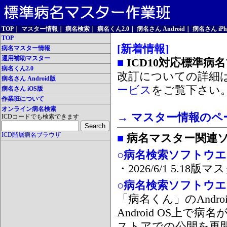
TOP
｜
マスター情報
｜
病名検索
｜
病名くん2.0
｜
病名さん Android
｜
病名さん iPh
TOP
[新着情報]
病名マスター情報
運用補助マスター
■
ICD10対応標準病
病名くん2.0
改訂についての詳細
病名さん Android版
ービス
をご覧下さい
病名さん iOS版
作業班について
オンライン病名検索
→ マスター情報のペ
ICDコードでも検索できます
ICD階層病名ブラウザ
■
病名マスター関連
○病名検索ソフトウエア
・2026/6/1 5.1
○病名検索ソフトウエア 
「病名くん」のAnd
Android OS上で
ストアでの公開を再開しま