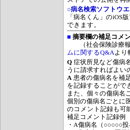
○病名検索ソフトウエア
「病名くん」のiOS版
できます。
■
摘要欄の補足コメ
（社会保険診療報
ムに関するQ&A
より
Q
症状所見など傷病
うに請求すればよい
A
患者の傷病名を補
を記録することがで
また、個々の傷病名
個別の傷病名ごとに
のコメント記録も可
補足コメント記録例
・A傷病名（○○○○○