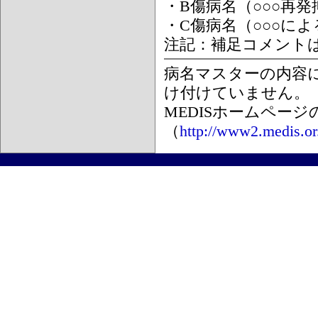
・B傷病名（○○○再
・C傷病名（○○○に
注記：補足コメント
病名マスターの内容
け付けていません。
MEDISホームペー
（
http://www2.medis.or