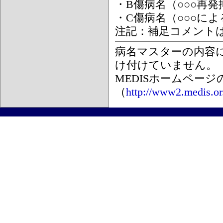
・B傷病名（○○○再
・C傷病名（○○○に
注記：補足コメント
病名マスターの内容
け付けていません。
MEDISホームペー
（
http://www2.medis.or