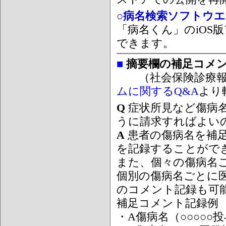
○病名検索ソフトウエア
「病名くん」のiOS版
できます。
■
摘要欄の補足コメ
（社会保険診療報
ムに関するQ&A
より
Q
症状所見など傷病
うに請求すればよい
A
患者の傷病名を補
を記録することがで
また、個々の傷病名
個別の傷病名ごとに
のコメント記録も可
補足コメント記録例
・A傷病名（○○○○○