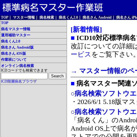
TOP
｜
マスター情報
｜
病名検索
｜
病名くん2.0
｜
病名さん Android
｜
病名さん iPh
TOP
[新着情報]
病名マスター情報
運用補助マスター
■
ICD10対応標準病
病名くん2.0
改訂についての詳細
病名さん Android版
ービス
をご覧下さい
病名さん iOS版
作業班について
オンライン病名検索
→ マスター情報のペ
ICDコードでも検索できます
ICD階層病名ブラウザ
■
病名マスター関連
○病名検索ソフトウエア
・2026/6/1 5.1
○病名検索ソフトウエア 
「病名くん」のAnd
Android OS上で
ストアでの公開を再開しま