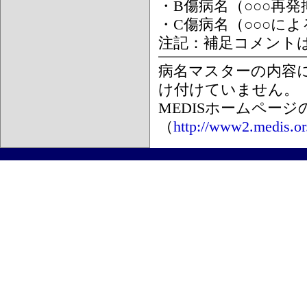
・B傷病名（○○○再
・C傷病名（○○○に
注記：補足コメント
病名マスターの内容
け付けていません。
MEDISホームペー
（
http://www2.medis.or