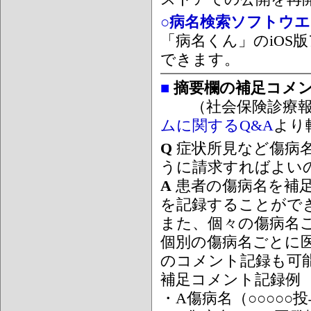
○病名検索ソフトウエア
「病名くん」のiOS版
できます。
■
摘要欄の補足コメ
（社会保険診療報
ムに関するQ&A
より
Q
症状所見など傷病
うに請求すればよい
A
患者の傷病名を補
を記録することがで
また、個々の傷病名
個別の傷病名ごとに
のコメント記録も可
補足コメント記録例
・A傷病名（○○○○○