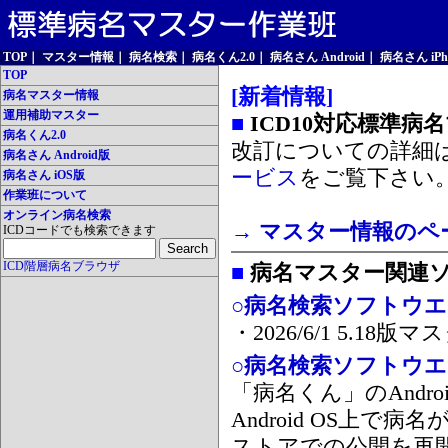
TOP
｜
マスター情報
｜
病名検索
｜
病名くん2.0
｜
病名さん Android
｜
病名さん iPh
TOP
[新着情報]
病名マスター情報
運用補助マスター
■
ICD10対応標準病
病名くん2.0
改訂についての詳細
病名さん Android版
ービス
をご覧下さい
病名さん iOS版
作業班について
オンライン病名検索
→ マスター情報のペ
ICDコードでも検索できます
ICD階層病名ブラウザ
■
病名マスター関連
○病名検索ソフトウエア
・2026/6/1 5.1
○病名検索ソフトウエア 
「病名くん」のAnd
Android OS上で
ストアでの公開を再開しま