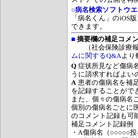
○病名検索ソフトウエア
「病名くん」のiOS版
できます。
■
摘要欄の補足コメ
（社会保険診療報
ムに関するQ&A
より
Q
症状所見など傷病
うに請求すればよい
A
患者の傷病名を補
を記録することがで
また、個々の傷病名
個別の傷病名ごとに
のコメント記録も可
補足コメント記録例
・A傷病名（○○○○○