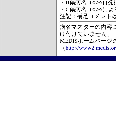
・B傷病名（○○○再
・C傷病名（○○○に
注記：補足コメント
病名マスターの内容
け付けていません。
MEDISホームペー
（
http://www2.medis.or