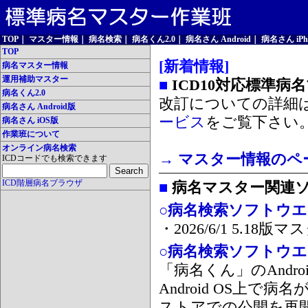
TOP
｜
マスター情報
｜
病名検索
｜
病名くん2.0
｜
病名さん Android
｜
病名さん iPh
TOP
[新着情報]
病名マスター情報
運用補助マスター
■
ICD10対応標準病
病名くん2.0
改訂についての詳細
病名さん Android版
ービス
をご覧下さい
病名さん iOS版
作業班について
オンライン病名検索
→ マスター情報のペ
ICDコードでも検索できます
ICD階層病名ブラウザ
■
病名マスター関連
○病名検索ソフトウエア
・2026/6/1 5.1
○病名検索ソフトウエア 
「病名くん」のAnd
Android OS上で
ストアでの公開を再開しま