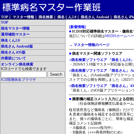
TOP
｜
マスター情報
｜
病名検索
｜
病名くん2.0
｜
病名さん Android
｜
病名さん iPh
TOP
[新着情報]
病名マスター情報
■
ICD10対応標準病名マスター・傷病名マ
運用補助マスター
改訂についての詳細は
MEDISホームペ
病名くん2.0
→ マスター情報のページ
病名さん Android版
病名さん iOS版
■
病名マスター関連ソフトウエア
作業班について
○病名検索ソフトウエア 「病名くん2.0」
オンライン病名検索
・2026/6/1 5.18版マスター対応版を公
ICDコードでも検索できます
○病名検索ソフトウエア 「病名さん」 And
「病名くん」のAndroid版アプリケーシ
ICD階層病名ブラウザ
ストアでの公開を再開しました（2025/7/
○病名検索ソフトウエア 「病名さん」 iO
「病名くん」のiOS版アプリケーションです
■
摘要欄の補足コメント入力による症状
（社会保険診療報酬支払基金ホーム
Q
症状所見など傷病名（修飾語）だけで
A
患者の傷病名を補足する症状所見等に
また、個々の傷病名ごとに、簡単な補足
補足コメント記録例
・A傷病名（○○○○○投与中）
・B傷病名（○○○再発抑制のため）