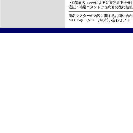
・C傷病名（○○○による治療効果不十分
注記：補足コメントは傷病名の後に括弧
病名マスターの内容に関するお問い合わ
MEDISホームページの問い合わせフォ