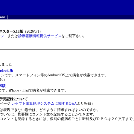
one
｜
スター5.18版
（2026/6/1）
ージ
または
診療報酬情報提供サービス
をご覧下さい。
開しました
roid版
ョンです。スマートフォン等のAndroid OS上で病名が検索できます。
16）
S版
。iPhone・iPadで病名が検索できます。
所見記録について
ページ
レセプト電算処理システムに関するQ&A
より転載）
は表現できない場合は、どのように請求すればよいのですか。
ついては、摘要欄にコメント文を記録することができます。
コメントを記録するときには、個別の傷病名ごとに医科及びＤＰＣは２０文字まで