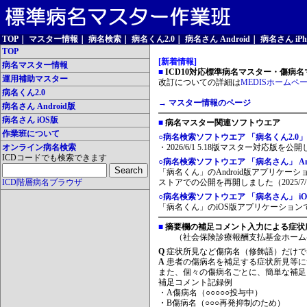
TOP
｜
マスター情報
｜
病名検索
｜
病名くん2.0
｜
病名さん Android
｜
病名さん iPh
TOP
[新着情報]
病名マスター情報
■
ICD10対応標準病名マスター・傷病名マ
運用補助マスター
改訂についての詳細は
MEDISホームペ
病名くん2.0
→ マスター情報のページ
病名さん Android版
病名さん iOS版
■
病名マスター関連ソフトウエア
作業班について
○病名検索ソフトウエア 「病名くん2.0」
オンライン病名検索
・2026/6/1 5.18版マスター対応版を公
ICDコードでも検索できます
○病名検索ソフトウエア 「病名さん」 And
「病名くん」のAndroid版アプリケーシ
ICD階層病名ブラウザ
ストアでの公開を再開しました（2025/7/
○病名検索ソフトウエア 「病名さん」 iO
「病名くん」のiOS版アプリケーションです
■
摘要欄の補足コメント入力による症状
（社会保険診療報酬支払基金ホーム
Q
症状所見など傷病名（修飾語）だけで
A
患者の傷病名を補足する症状所見等に
また、個々の傷病名ごとに、簡単な補足
補足コメント記録例
・A傷病名（○○○○○投与中）
・B傷病名（○○○再発抑制のため）