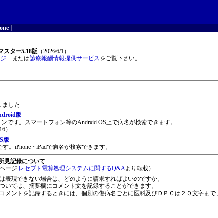
one
｜
スター5.18版
（2026/6/1）
ージ
または
診療報酬情報提供サービス
をご覧下さい。
開しました
roid版
ョンです。スマートフォン等のAndroid OS上で病名が検索できます。
16）
S版
。iPhone・iPadで病名が検索できます。
所見記録について
ページ
レセプト電算処理システムに関するQ&A
より転載）
は表現できない場合は、どのように請求すればよいのですか。
ついては、摘要欄にコメント文を記録することができます。
コメントを記録するときには、個別の傷病名ごとに医科及びＤＰＣは２０文字まで