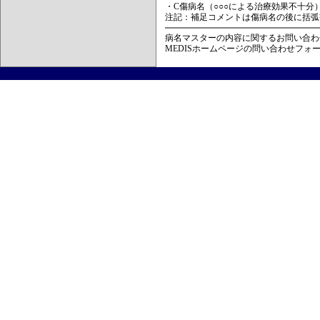
・C傷病名（○○○による治療効果不十分
注記：補足コメントは傷病名の後に括弧
病名マスターの内容に関するお問い合わ
MEDISホームページの問い合わせフォ