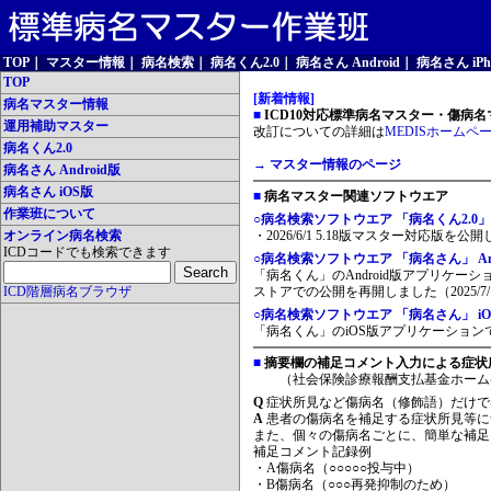
TOP
｜
マスター情報
｜
病名検索
｜
病名くん2.0
｜
病名さん Android
｜
病名さん iPh
TOP
[新着情報]
病名マスター情報
■
ICD10対応標準病名マスター・傷病名マ
運用補助マスター
改訂についての詳細は
MEDISホームペ
病名くん2.0
→ マスター情報のページ
病名さん Android版
病名さん iOS版
■
病名マスター関連ソフトウエア
作業班について
○病名検索ソフトウエア 「病名くん2.0」
オンライン病名検索
・2026/6/1 5.18版マスター対応版を公
ICDコードでも検索できます
○病名検索ソフトウエア 「病名さん」 And
「病名くん」のAndroid版アプリケーシ
ICD階層病名ブラウザ
ストアでの公開を再開しました（2025/7/
○病名検索ソフトウエア 「病名さん」 iO
「病名くん」のiOS版アプリケーションです
■
摘要欄の補足コメント入力による症状
（社会保険診療報酬支払基金ホーム
Q
症状所見など傷病名（修飾語）だけで
A
患者の傷病名を補足する症状所見等に
また、個々の傷病名ごとに、簡単な補足
補足コメント記録例
・A傷病名（○○○○○投与中）
・B傷病名（○○○再発抑制のため）