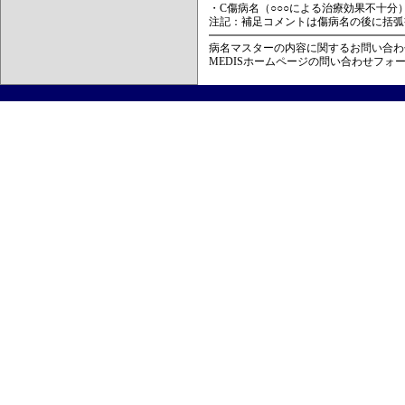
・C傷病名（○○○による治療効果不十分
注記：補足コメントは傷病名の後に括弧
病名マスターの内容に関するお問い合わ
MEDISホームページの問い合わせフォ