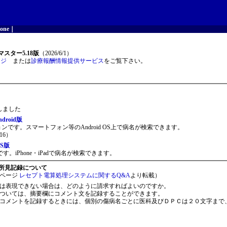
one
｜
スター5.18版
（2026/6/1）
ージ
または
診療報酬情報提供サービス
をご覧下さい。
開しました
roid版
ョンです。スマートフォン等のAndroid OS上で病名が検索できます。
16）
S版
。iPhone・iPadで病名が検索できます。
所見記録について
ページ
レセプト電算処理システムに関するQ&A
より転載）
は表現できない場合は、どのように請求すればよいのですか。
ついては、摘要欄にコメント文を記録することができます。
コメントを記録するときには、個別の傷病名ごとに医科及びＤＰＣは２０文字まで