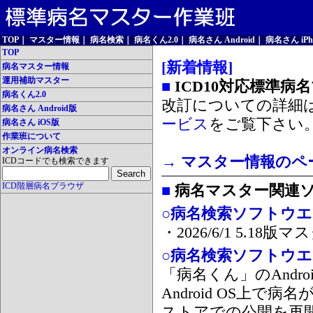
TOP
｜
マスター情報
｜
病名検索
｜
病名くん2.0
｜
病名さん Android
｜
病名さん iPh
TOP
[新着情報]
病名マスター情報
運用補助マスター
■
ICD10対応標準病
病名くん2.0
改訂についての詳細
病名さん Android版
ービス
をご覧下さい
病名さん iOS版
作業班について
オンライン病名検索
→ マスター情報のペ
ICDコードでも検索できます
ICD階層病名ブラウザ
■
病名マスター関連
○病名検索ソフトウエア
・2026/6/1 5.1
○病名検索ソフトウエア 
「病名くん」のAnd
Android OS上で
ストアでの公開を再開しま