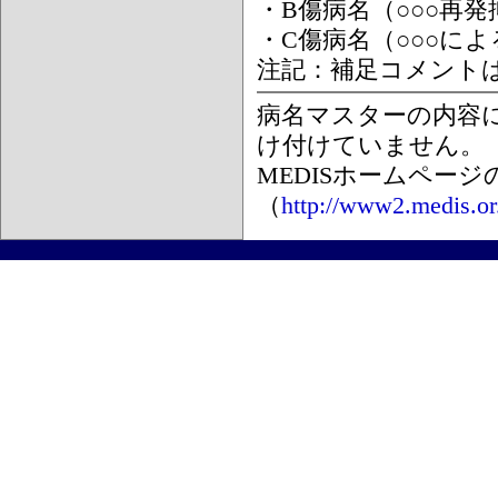
・B傷病名（○○○再
・C傷病名（○○○に
注記：補足コメント
病名マスターの内容
け付けていません。
MEDISホームペー
（
http://www2.medis.or