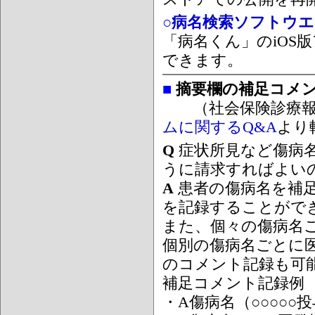
○病名検索ソフトウエア
「病名くん」のiOS版
できます。
■
摘要欄の補足コメ
（社会保険診療報
ムに関するQ&A
より
Q
症状所見など傷病
うに請求すればよい
A
患者の傷病名を補
を記録することがで
また、個々の傷病名
個別の傷病名ごとに
のコメント記録も可
補足コメント記録例
・A傷病名（○○○○○