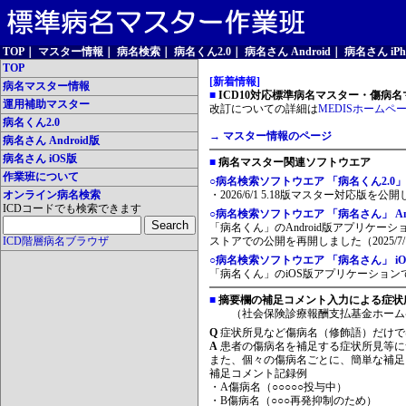
TOP
｜
マスター情報
｜
病名検索
｜
病名くん2.0
｜
病名さん Android
｜
病名さん iPh
TOP
[新着情報]
病名マスター情報
■
ICD10対応標準病名マスター・傷病名マ
運用補助マスター
改訂についての詳細は
MEDISホームペ
病名くん2.0
→ マスター情報のページ
病名さん Android版
病名さん iOS版
■
病名マスター関連ソフトウエア
作業班について
○病名検索ソフトウエア 「病名くん2.0」
オンライン病名検索
・2026/6/1 5.18版マスター対応版を公
ICDコードでも検索できます
○病名検索ソフトウエア 「病名さん」 And
「病名くん」のAndroid版アプリケーシ
ICD階層病名ブラウザ
ストアでの公開を再開しました（2025/7/
○病名検索ソフトウエア 「病名さん」 iO
「病名くん」のiOS版アプリケーションです
■
摘要欄の補足コメント入力による症状
（社会保険診療報酬支払基金ホーム
Q
症状所見など傷病名（修飾語）だけで
A
患者の傷病名を補足する症状所見等に
また、個々の傷病名ごとに、簡単な補足
補足コメント記録例
・A傷病名（○○○○○投与中）
・B傷病名（○○○再発抑制のため）