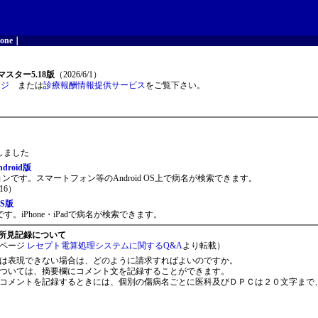
one
｜
スター5.18版
（2026/6/1）
ージ
または
診療報酬情報提供サービス
をご覧下さい。
開しました
roid版
ョンです。スマートフォン等のAndroid OS上で病名が検索できます。
16）
S版
。iPhone・iPadで病名が検索できます。
所見記録について
ページ
レセプト電算処理システムに関するQ&A
より転載）
は表現できない場合は、どのように請求すればよいのですか。
ついては、摘要欄にコメント文を記録することができます。
コメントを記録するときには、個別の傷病名ごとに医科及びＤＰＣは２０文字まで