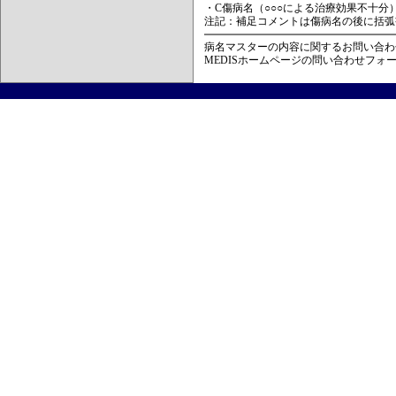
・C傷病名（○○○による治療効果不十分
注記：補足コメントは傷病名の後に括弧
病名マスターの内容に関するお問い合わ
MEDISホームページの問い合わせフォ