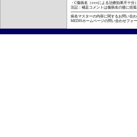
・C傷病名（○○○による治療効果不十分
注記：補足コメントは傷病名の後に括弧
病名マスターの内容に関するお問い合わ
MEDISホームページの問い合わせフォ