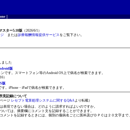
one
｜
スター5.18版
（2026/6/1）
ージ
または
診療報酬情報提供サービス
をご覧下さい。
開しました
roid版
ョンです。スマートフォン等のAndroid OS上で病名が検索できます。
16）
S版
。iPhone・iPadで病名が検索できます。
所見記録について
ページ
レセプト電算処理システムに関するQ&A
より転載）
は表現できない場合は、どのように請求すればよいのですか。
ついては、摘要欄にコメント文を記録することができます。
コメントを記録するときには、個別の傷病名ごとに医科及びＤＰＣは２０文字まで