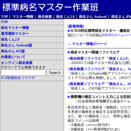
TOP
｜
マスター情報
｜
病名検索
｜
病名くん2.0
｜
病名さん Android
｜
病名さん iPh
TOP
[新着情報]
病名マスター情報
■
ICD10対応標準病名マスター・傷病名マ
運用補助マスター
改訂についての詳細は
MEDISホームペ
病名くん2.0
→ マスター情報のページ
病名さん Android版
病名さん iOS版
■
病名マスター関連ソフトウエア
作業班について
○病名検索ソフトウエア 「病名くん2.0」
オンライン病名検索
・2026/6/1 5.18版マスター対応版を公
ICDコードでも検索できます
○病名検索ソフトウエア 「病名さん」 And
「病名くん」のAndroid版アプリケーシ
ICD階層病名ブラウザ
ストアでの公開を再開しました（2025/7/
○病名検索ソフトウエア 「病名さん」 iO
「病名くん」のiOS版アプリケーションです
■
摘要欄の補足コメント入力による症状
（社会保険診療報酬支払基金ホーム
Q
症状所見など傷病名（修飾語）だけで
A
患者の傷病名を補足する症状所見等に
また、個々の傷病名ごとに、簡単な補足
補足コメント記録例
・A傷病名（○○○○○投与中）
・B傷病名（○○○再発抑制のため）