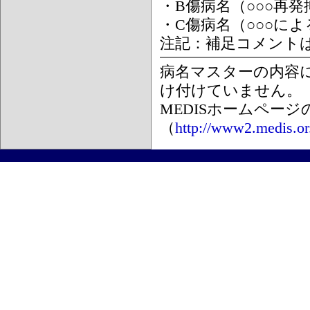
・B傷病名（○○○再
・C傷病名（○○○に
注記：補足コメント
病名マスターの内容
け付けていません。
MEDISホームペー
（
http://www2.medis.or