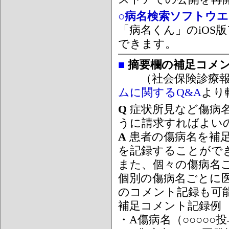
○病名検索ソフトウエア
「病名くん」のiOS版
できます。
■
摘要欄の補足コメ
（社会保険診療報
ムに関するQ&A
より
Q
症状所見など傷病
うに請求すればよい
A
患者の傷病名を補
を記録することがで
また、個々の傷病名
個別の傷病名ごとに
のコメント記録も可
補足コメント記録例
・A傷病名（○○○○○