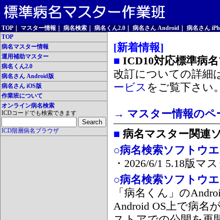
TOP
｜
マスター情報
｜
病名検索
｜
病名くん2.0
｜
病名さん Android
｜
病名さん iPh
TOP
[新着情報]
病名マスター情報
運用補助マスター
■
ICD10対応標準病
病名くん2.0
改訂についての詳細
病名さん Android版
ービス
をご覧下さい
病名さん iOS版
作業班について
オンライン病名検索
→ マスター情報のペ
ICDコードでも検索できます
ICD階層病名ブラウザ
■
病名マスター関連
○病名検索ソフトウエア
・2026/6/1 5.1
○病名検索ソフトウエア 
「病名くん」のAnd
Android OS上で
ストアでの公開を再開しま