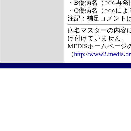
・B傷病名（○○○再
・C傷病名（○○○に
注記：補足コメント
病名マスターの内容
け付けていません。
MEDISホームペー
（
http://www2.medis.or