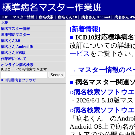
TOP
｜
マスター情報
｜
病名検索
｜
病名くん2.0
｜
病名さん Android
｜
病名さん iPh
TOP
[新着情報]
病名マスター情報
運用補助マスター
■
ICD10対応標準病
病名くん2.0
改訂についての詳細
病名さん Android版
ービス
をご覧下さい
病名さん iOS版
作業班について
オンライン病名検索
→ マスター情報のペ
ICDコードでも検索できます
ICD階層病名ブラウザ
■
病名マスター関連
○病名検索ソフトウエア
・2026/6/1 5.1
○病名検索ソフトウエア 
「病名くん」のAnd
Android OS上で
ストアでの公開を再開しま