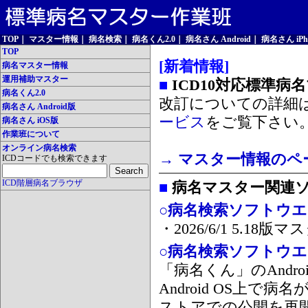
TOP
｜
マスター情報
｜
病名検索
｜
病名くん2.0
｜
病名さん Android
｜
病名さん iPh
TOP
[新着情報]
病名マスター情報
運用補助マスター
■
ICD10対応標準病
病名くん2.0
改訂についての詳細
病名さん Android版
ービス
をご覧下さい
病名さん iOS版
作業班について
オンライン病名検索
→ マスター情報のペ
ICDコードでも検索できます
ICD階層病名ブラウザ
■
病名マスター関連
○病名検索ソフトウエア
・2026/6/1 5.1
○病名検索ソフトウエア 
「病名くん」のAnd
Android OS上で
ストアでの公開を再開しま