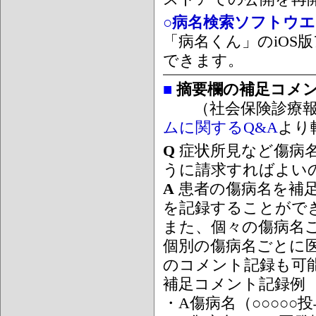
○病名検索ソフトウエア
「病名くん」のiOS版
できます。
■
摘要欄の補足コメ
（社会保険診療報
ムに関するQ&A
より
Q
症状所見など傷病
うに請求すればよい
A
患者の傷病名を補
を記録することがで
また、個々の傷病名
個別の傷病名ごとに
のコメント記録も可
補足コメント記録例
・A傷病名（○○○○○