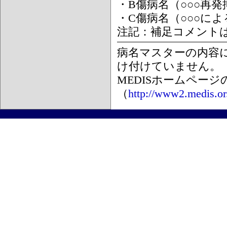
・B傷病名（○○○再
・C傷病名（○○○に
注記：補足コメント
病名マスターの内容
け付けていません。
MEDISホームペー
（
http://www2.medis.or