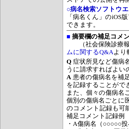
○病名検索ソフトウエア
「病名くん」のiOS版
できます。
■
摘要欄の補足コメ
（社会保険診療報
ムに関するQ&A
より
Q
症状所見など傷病
うに請求すればよい
A
患者の傷病名を補
を記録することがで
また、個々の傷病名
個別の傷病名ごとに
のコメント記録も可
補足コメント記録例
・A傷病名（○○○○○