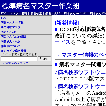
TOP
｜
マスター情報
｜
病名検索
｜
病名くん2.0
｜
病名さん Android
｜
病名さん iPh
TOP
[新着情報]
病名マスター情報
運用補助マスター
■
ICD10対応標準病
病名くん2.0
改訂についての詳細
病名さん Android版
ービス
をご覧下さい
病名さん iOS版
作業班について
オンライン病名検索
→ マスター情報のペ
ICDコードでも検索できます
ICD階層病名ブラウザ
■
病名マスター関連
○病名検索ソフトウエア
・2026/6/1 5.1
○病名検索ソフトウエア 
「病名くん」のAnd
Android OS上で
ストアでの公開を再開しま