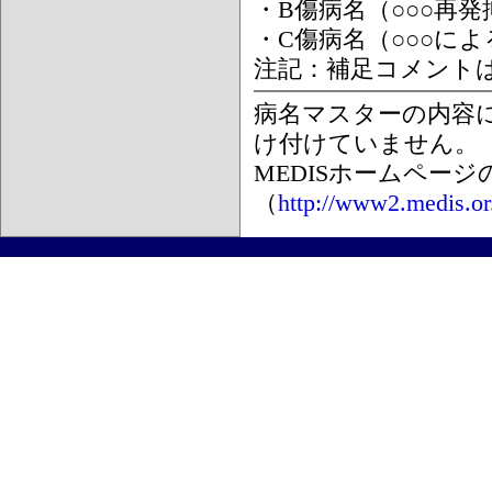
・B傷病名（○○○再
・C傷病名（○○○に
注記：補足コメント
病名マスターの内容
け付けていません。
MEDISホームペー
（
http://www2.medis.or