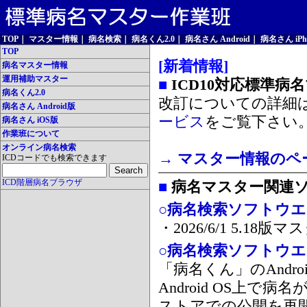
TOP
｜
マスター情報
｜
病名検索
｜
病名くん2.0
｜
病名さん Android
｜
病名さん iPh
TOP
[新着情報]
病名マスター情報
運用補助マスター
■
ICD10対応標準病
病名くん2.0
改訂についての詳細
病名さん Android版
ービス
をご覧下さい
病名さん iOS版
作業班について
オンライン病名検索
→ マスター情報のペ
ICDコードでも検索できます
ICD階層病名ブラウザ
■
病名マスター関連
○病名検索ソフトウエア
・2026/6/1 5.1
○病名検索ソフトウエア 
「病名くん」のAnd
Android OS上で
ストアでの公開を再開しま