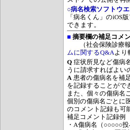
○病名検索ソフトウエア
「病名くん」のiOS版
できます。
■
摘要欄の補足コメ
（社会保険診療報
ムに関するQ&A
より
Q
症状所見など傷病
うに請求すればよい
A
患者の傷病名を補
を記録することがで
また、個々の傷病名
個別の傷病名ごとに
のコメント記録も可
補足コメント記録例
・A傷病名（○○○○○