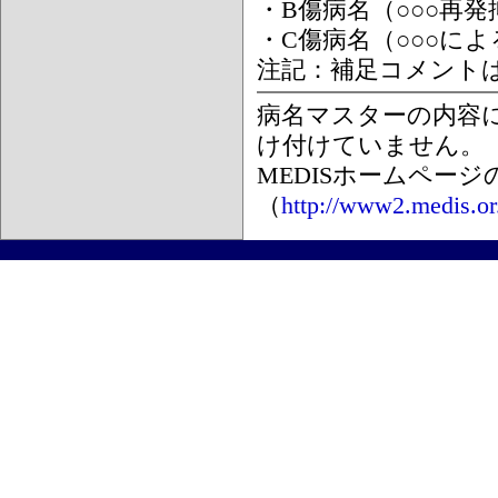
・B傷病名（○○○再
・C傷病名（○○○に
注記：補足コメント
病名マスターの内容
け付けていません。
MEDISホームペー
（
http://www2.medis.or