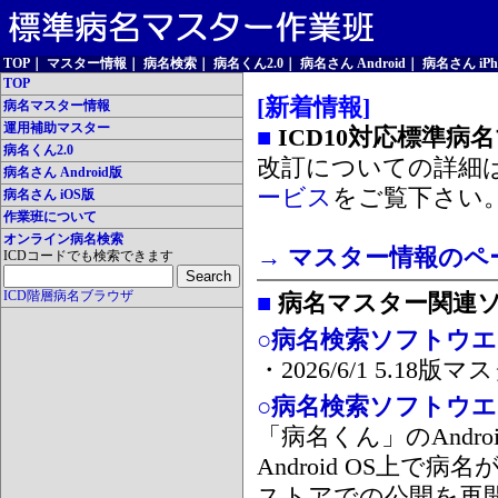
TOP
｜
マスター情報
｜
病名検索
｜
病名くん2.0
｜
病名さん Android
｜
病名さん iPh
TOP
[新着情報]
病名マスター情報
運用補助マスター
■
ICD10対応標準病
病名くん2.0
改訂についての詳細
病名さん Android版
ービス
をご覧下さい
病名さん iOS版
作業班について
オンライン病名検索
→ マスター情報のペ
ICDコードでも検索できます
ICD階層病名ブラウザ
■
病名マスター関連
○病名検索ソフトウエア
・2026/6/1 5.1
○病名検索ソフトウエア 
「病名くん」のAnd
Android OS上で
ストアでの公開を再開しま