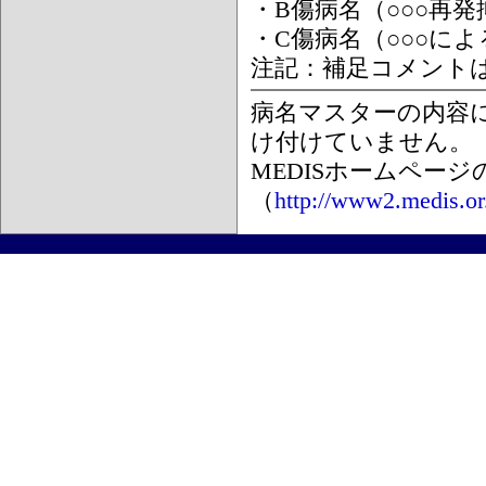
・B傷病名（○○○再
・C傷病名（○○○に
注記：補足コメント
病名マスターの内容
け付けていません。
MEDISホームペー
（
http://www2.medis.or