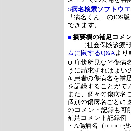
○病名検索ソフトウエア
「病名くん」のiOS版
できます。
■
摘要欄の補足コメ
（社会保険診療報
ムに関するQ&A
より
Q
症状所見など傷病
うに請求すればよい
A
患者の傷病名を補
を記録することがで
また、個々の傷病名
個別の傷病名ごとに
のコメント記録も可
補足コメント記録例
・A傷病名（○○○○○