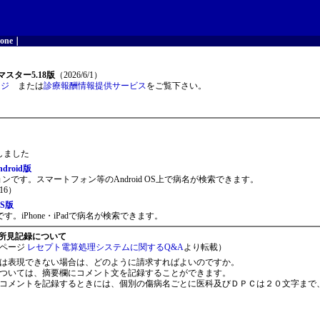
one
｜
スター5.18版
（2026/6/1）
ージ
または
診療報酬情報提供サービス
をご覧下さい。
開しました
roid版
ョンです。スマートフォン等のAndroid OS上で病名が検索できます。
16）
S版
。iPhone・iPadで病名が検索できます。
所見記録について
ページ
レセプト電算処理システムに関するQ&A
より転載）
は表現できない場合は、どのように請求すればよいのですか。
ついては、摘要欄にコメント文を記録することができます。
コメントを記録するときには、個別の傷病名ごとに医科及びＤＰＣは２０文字まで