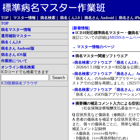
TOP
｜
マスター情報
｜
病名検索
｜
病名くん2.0
｜
病名さん Android
｜
病名さん iPh
TOP
[新着情報]
病名マスター情報
■
ICD10対応標準病名マスター・傷病名マ
運用補助マスター
改訂についての詳細は
MEDISホームペ
病名くん2.0
→ マスター情報のページ
病名さん Android版
病名さん iOS版
■
病名マスター関連ソフトウエア
作業班について
○病名検索ソフトウエア 「病名くん2.0」
オンライン病名検索
・2026/6/1 5.18版マスター対応版を公
ICDコードでも検索できます
○病名検索ソフトウエア 「病名さん」 And
「病名くん」のAndroid版アプリケーシ
ICD階層病名ブラウザ
ストアでの公開を再開しました（2025/7/
○病名検索ソフトウエア 「病名さん」 iO
「病名くん」のiOS版アプリケーションです
■
摘要欄の補足コメント入力による症状
（社会保険診療報酬支払基金ホーム
Q
症状所見など傷病名（修飾語）だけで
A
患者の傷病名を補足する症状所見等に
また、個々の傷病名ごとに、簡単な補足
補足コメント記録例
・A傷病名（○○○○○投与中）
・B傷病名（○○○再発抑制のため）