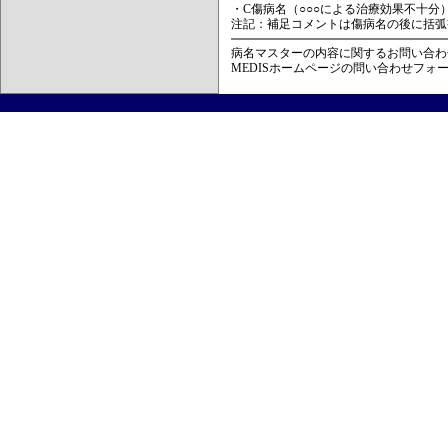
・C傷病名（○○○による治療効果不十分
注記：補足コメントは傷病名の後に括弧
病名マスターの内容に関するお問い合わ
MEDISホームページの問い合わせフォ