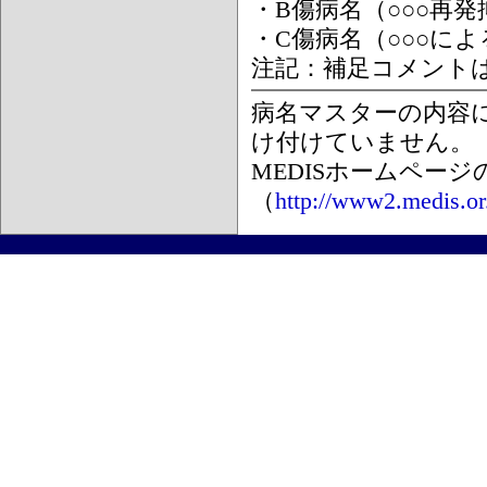
・B傷病名（○○○再
・C傷病名（○○○に
注記：補足コメント
病名マスターの内容
け付けていません。
MEDISホームペー
（
http://www2.medis.or