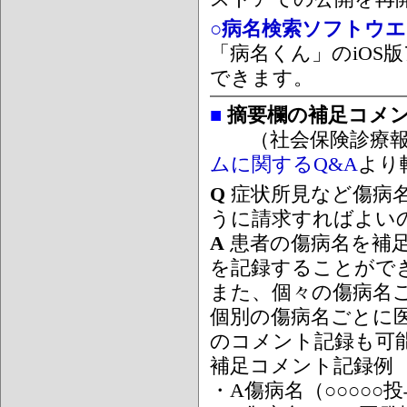
○病名検索ソフトウエア
「病名くん」のiOS版
できます。
■
摘要欄の補足コメ
（社会保険診療報
ムに関するQ&A
より
Q
症状所見など傷病
うに請求すればよい
A
患者の傷病名を補
を記録することがで
また、個々の傷病名
個別の傷病名ごとに
のコメント記録も可
補足コメント記録例
・A傷病名（○○○○○