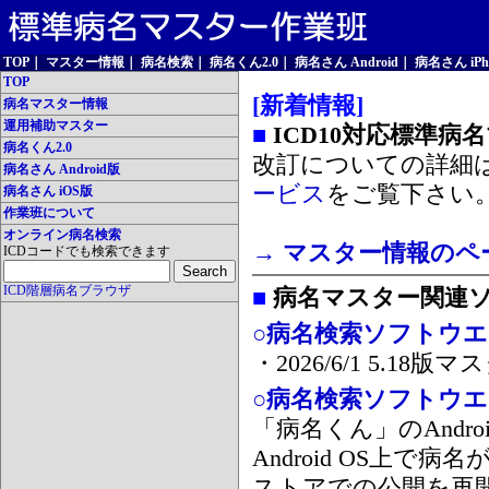
TOP
｜
マスター情報
｜
病名検索
｜
病名くん2.0
｜
病名さん Android
｜
病名さん iPh
TOP
[新着情報]
病名マスター情報
運用補助マスター
■
ICD10対応標準病
病名くん2.0
改訂についての詳細
病名さん Android版
ービス
をご覧下さい
病名さん iOS版
作業班について
オンライン病名検索
→ マスター情報のペ
ICDコードでも検索できます
ICD階層病名ブラウザ
■
病名マスター関連
○病名検索ソフトウエア
・2026/6/1 5.1
○病名検索ソフトウエア 
「病名くん」のAnd
Android OS上で
ストアでの公開を再開しま