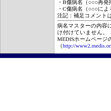
・B傷病名（○○○再
・C傷病名（○○○に
注記：補足コメント
病名マスターの内容
け付けていません。
MEDISホームペー
（
http://www2.medis.or