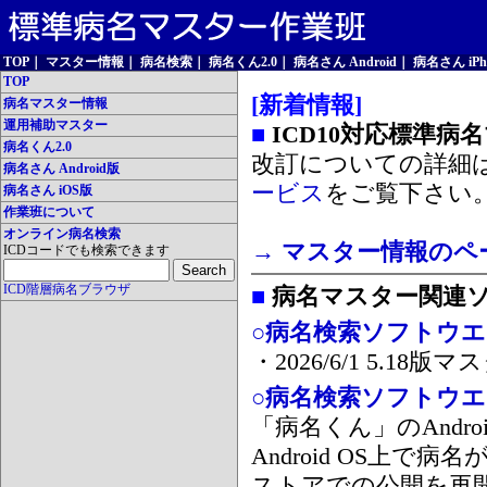
TOP
｜
マスター情報
｜
病名検索
｜
病名くん2.0
｜
病名さん Android
｜
病名さん iPh
TOP
[新着情報]
病名マスター情報
運用補助マスター
■
ICD10対応標準病
病名くん2.0
改訂についての詳細
病名さん Android版
ービス
をご覧下さい
病名さん iOS版
作業班について
オンライン病名検索
→ マスター情報のペ
ICDコードでも検索できます
ICD階層病名ブラウザ
■
病名マスター関連
○病名検索ソフトウエア
・2026/6/1 5.1
○病名検索ソフトウエア 
「病名くん」のAnd
Android OS上で
ストアでの公開を再開しま