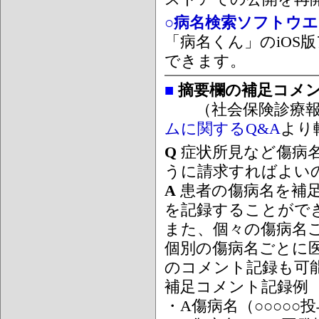
○病名検索ソフトウエア
「病名くん」のiOS版
できます。
■
摘要欄の補足コメ
（社会保険診療報
ムに関するQ&A
より
Q
症状所見など傷病
うに請求すればよい
A
患者の傷病名を補
を記録することがで
また、個々の傷病名
個別の傷病名ごとに
のコメント記録も可
補足コメント記録例
・A傷病名（○○○○○