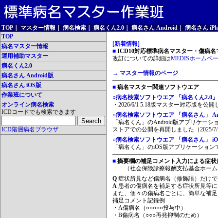
TOP
｜
マスター情報
｜
病名検索
｜
病名くん2.0
｜
病名さん Android
｜
病名さん iPh
TOP
[新着情報]
病名マスター情報
■
ICD10対応標準病名マスター・傷病名マ
運用補助マスター
改訂についての詳細は
MEDISホームペ
病名くん2.0
→ マスター情報のページ
病名さん Android版
病名さん iOS版
■
病名マスター関連ソフトウエア
作業班について
○病名検索ソフトウエア 「病名くん2.0」
オンライン病名検索
・2026/6/1 5.18版マスター対応版を公
ICDコードでも検索できます
○病名検索ソフトウエア 「病名さん」 And
「病名くん」のAndroid版アプリケーシ
ICD階層病名ブラウザ
ストアでの公開を再開しました（2025/7/
○病名検索ソフトウエア 「病名さん」 iO
「病名くん」のiOS版アプリケーションです
■
摘要欄の補足コメント入力による症状
（社会保険診療報酬支払基金ホーム
Q
症状所見など傷病名（修飾語）だけで
A
患者の傷病名を補足する症状所見等に
また、個々の傷病名ごとに、簡単な補足
補足コメント記録例
・A傷病名（○○○○○投与中）
・B傷病名（○○○再発抑制のため）