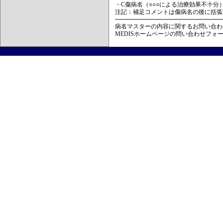
・C傷病名（○○○による治療効果不十分
注記：補足コメントは傷病名の後に括弧
病名マスターの内容に関するお問い合わ
MEDISホームページの問い合わせフォ