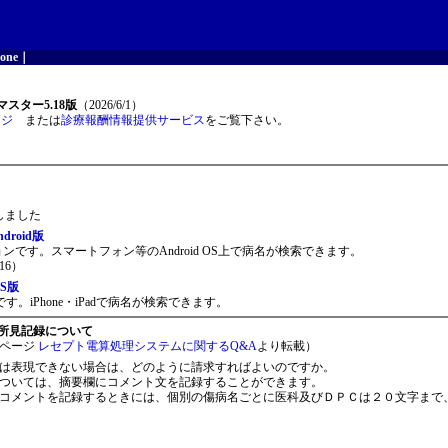
one
｜
スター5.18版
（2026/6/1）
ージ
または
診療報酬情報提供サービス
をご覧下さい。
開しました
roid版
ョンです。スマートフォン等のAndroid OS上で病名が検索できます。
16）
S版
。iPhone・iPadで病名が検索できます。
所見記録について
ページ
レセプト電算処理システムに関するQ&A
より転載）
は表現できない場合は、どのように請求すればよいのですか。
ついては、摘要欄にコメント文を記録することができます。
コメントを記録するときには、個別の傷病名ごとに医科及びＤＰＣは２０文字まで