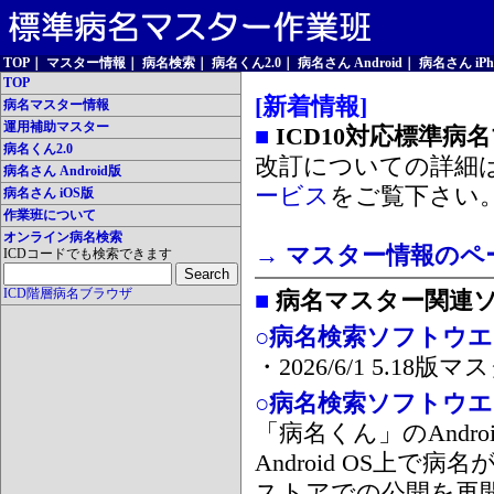
TOP
｜
マスター情報
｜
病名検索
｜
病名くん2.0
｜
病名さん Android
｜
病名さん iPh
TOP
[新着情報]
病名マスター情報
運用補助マスター
■
ICD10対応標準病
病名くん2.0
改訂についての詳細
病名さん Android版
ービス
をご覧下さい
病名さん iOS版
作業班について
オンライン病名検索
→ マスター情報のペ
ICDコードでも検索できます
ICD階層病名ブラウザ
■
病名マスター関連
○病名検索ソフトウエア
・2026/6/1 5.1
○病名検索ソフトウエア 
「病名くん」のAnd
Android OS上で
ストアでの公開を再開しま