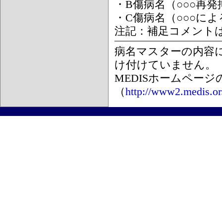
・B傷病名（○○○再
・C傷病名（○○○に
注記：補足コメント
病名マスターの内容
け付けていません。
MEDISホームペー
（
http://www2.medis.or