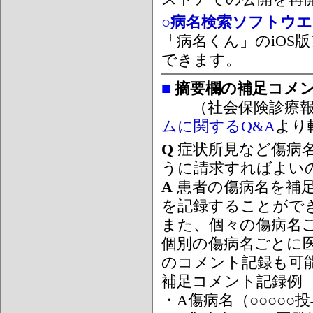
○病名検索ソフトウエア
「病名くん」のiOS版
できます。
■
摘要欄の補足コメ
（社会保険診療報
ムに関するQ&A
より
Q
症状所見など傷病
うに請求すればよい
A
患者の傷病名を補
を記録することがで
また、個々の傷病名
個別の傷病名ごとに
のコメント記録も可
補足コメント記録例
・A傷病名（○○○○○