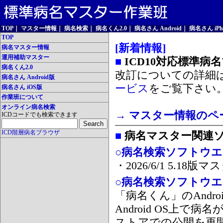
TOP
｜
マスター情報
｜
病名検索
｜
病名くん2.0
｜
病名さん Android
｜
病名さん iPh
TOP
[新着情報]
病名マスター情報
運用補助マスター
■
ICD10対応標準病
病名くん2.0
改訂についての詳細
病名さん Android版
ービス
をご覧下さい
病名さん iOS版
作業班について
オンライン病名検索
→ マスター情報のペ
ICDコードでも検索できます
ICD階層病名ブラウザ
■
病名マスター関連
○病名検索ソフトウエア
・2026/6/1 5.1
○病名検索ソフトウエア 
「病名くん」のAnd
Android OS上で
ストアでの公開を再開しま