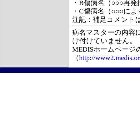
・B傷病名（○○○再
・C傷病名（○○○に
注記：補足コメント
病名マスターの内容
け付けていません。
MEDISホームペー
（
http://www2.medis.or