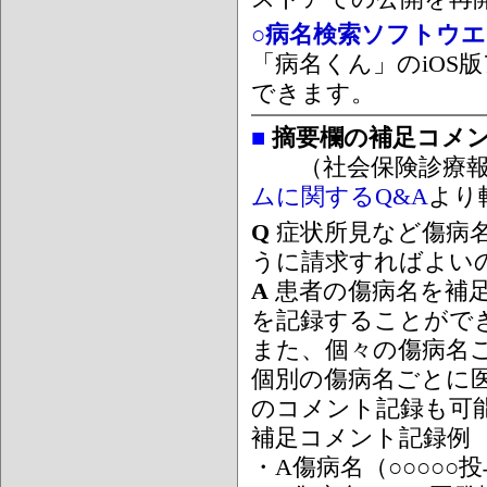
○病名検索ソフトウエア
「病名くん」のiOS版
できます。
■
摘要欄の補足コメ
（社会保険診療報
ムに関するQ&A
より
Q
症状所見など傷病
うに請求すればよい
A
患者の傷病名を補
を記録することがで
また、個々の傷病名
個別の傷病名ごとに
のコメント記録も可
補足コメント記録例
・A傷病名（○○○○○