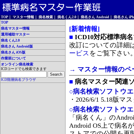
TOP
｜
マスター情報
｜
病名検索
｜
病名くん2.0
｜
病名さん Android
｜
病名さん iPh
TOP
[新着情報]
病名マスター情報
運用補助マスター
■
ICD10対応標準病
病名くん2.0
改訂についての詳細
病名さん Android版
ービス
をご覧下さい
病名さん iOS版
作業班について
オンライン病名検索
→ マスター情報のペ
ICDコードでも検索できます
ICD階層病名ブラウザ
■
病名マスター関連
○病名検索ソフトウエア
・2026/6/1 5.1
○病名検索ソフトウエア 
「病名くん」のAnd
Android OS上で
ストアでの公開を再開しま