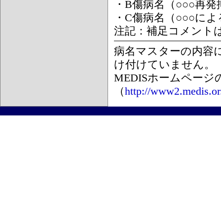
・B傷病名（○○○再
・C傷病名（○○○に
注記：補足コメント
病名マスターの内容
け付けていません。
MEDISホームペー
（
http://www2.medis.or