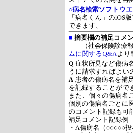
○病名検索ソフトウエア
「病名くん」のiOS版
できます。
■
摘要欄の補足コメ
（社会保険診療報
ムに関するQ&A
より
Q
症状所見など傷病
うに請求すればよい
A
患者の傷病名を補
を記録することがで
また、個々の傷病名
個別の傷病名ごとに
のコメント記録も可
補足コメント記録例
・A傷病名（○○○○○