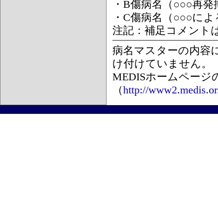
・B傷病名（○○○再
・C傷病名（○○○に
注記：補足コメント
病名マスターの内容
け付けていません。
MEDISホームペー
（
http://www2.medis.or