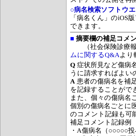
○病名検索ソフトウエア
「病名くん」のiOS版
できます。
■
摘要欄の補足コメ
（社会保険診療報
ムに関するQ&A
より
Q
症状所見など傷病
うに請求すればよい
A
患者の傷病名を補
を記録することがで
また、個々の傷病名
個別の傷病名ごとに
のコメント記録も可
補足コメント記録例
・A傷病名（○○○○○