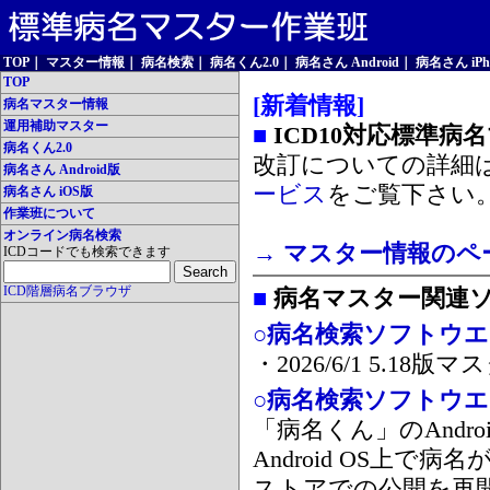
TOP
｜
マスター情報
｜
病名検索
｜
病名くん2.0
｜
病名さん Android
｜
病名さん iPh
TOP
[新着情報]
病名マスター情報
運用補助マスター
■
ICD10対応標準病
病名くん2.0
改訂についての詳細
病名さん Android版
ービス
をご覧下さい
病名さん iOS版
作業班について
オンライン病名検索
→ マスター情報のペ
ICDコードでも検索できます
ICD階層病名ブラウザ
■
病名マスター関連
○病名検索ソフトウエア
・2026/6/1 5.1
○病名検索ソフトウエア 
「病名くん」のAnd
Android OS上で
ストアでの公開を再開しま