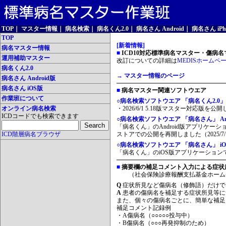
TOP
｜
マスター情報
｜
病名検索
｜
病名くん2.0
｜
病名さん Android
｜
病名さん iPh
TOP
[新着情報]
病名マスター情報
■
ICD10対応標準病名マスター・傷病名マ
運用補助マスター
改訂についての詳細は
MEDISホームペ
病名くん2.0
→ マスター情報のページ
病名さん Android版
病名さん iOS版
■
病名マスター関連ソフトウエア
作業班について
○病名検索ソフトウエア 「病名くん2.0」
オンライン病名検索
・2026/6/1 5.18版マスター対応版を公
ICDコードでも検索できます
○病名検索ソフトウエア 「病名さん」 And
「病名くん」のAndroid版アプリケーシ
ICD階層病名ブラウザ
ストアでの公開を再開しました（2025/7/
○病名検索ソフトウエア 「病名さん」 iO
「病名くん」のiOS版アプリケーションです
■
摘要欄の補足コメント入力による症状
（社会保険診療報酬支払基金ホーム
Q
症状所見など傷病名（修飾語）だけで
A
患者の傷病名を補足する症状所見等に
また、個々の傷病名ごとに、簡単な補足
補足コメント記録例
・A傷病名（○○○○○投与中）
・B傷病名（○○○再発抑制のため）