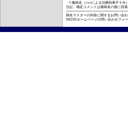
・C傷病名（○○○による治療効果不十分
注記：補足コメントは傷病名の後に括弧
病名マスターの内容に関するお問い合わ
MEDISホームページの問い合わせフォ