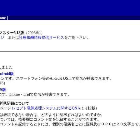
one
｜
スター5.18版
（2026/6/1）
ージ
または
診療報酬情報提供サービス
をご覧下さい。
開しました
roid版
ョンです。スマートフォン等のAndroid OS上で病名が検索できます。
16）
S版
。iPhone・iPadで病名が検索できます。
所見記録について
ページ
レセプト電算処理システムに関するQ&A
より転載）
は表現できない場合は、どのように請求すればよいのですか。
ついては、摘要欄にコメント文を記録することができます。
コメントを記録するときには、個別の傷病名ごとに医科及びＤＰＣは２０文字まで