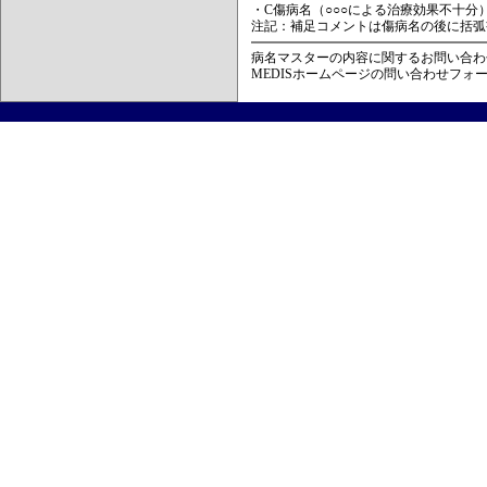
・C傷病名（○○○による治療効果不十分
注記：補足コメントは傷病名の後に括弧
病名マスターの内容に関するお問い合わ
MEDISホームページの問い合わせフォ