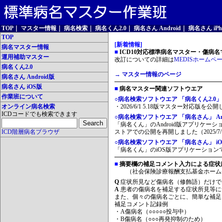
TOP
｜
マスター情報
｜
病名検索
｜
病名くん2.0
｜
病名さん Android
｜
病名さん iPh
TOP
[新着情報]
病名マスター情報
■
ICD10対応標準病名マスター・傷病名マ
運用補助マスター
改訂についての詳細は
MEDISホームペ
病名くん2.0
→ マスター情報のページ
病名さん Android版
病名さん iOS版
■
病名マスター関連ソフトウエア
作業班について
○病名検索ソフトウエア 「病名くん2.0」
オンライン病名検索
・2026/6/1 5.18版マスター対応版を公
ICDコードでも検索できます
○病名検索ソフトウエア 「病名さん」 And
「病名くん」のAndroid版アプリケーシ
ICD階層病名ブラウザ
ストアでの公開を再開しました（2025/7/
○病名検索ソフトウエア 「病名さん」 iO
「病名くん」のiOS版アプリケーションです
■
摘要欄の補足コメント入力による症状
（社会保険診療報酬支払基金ホーム
Q
症状所見など傷病名（修飾語）だけで
A
患者の傷病名を補足する症状所見等に
また、個々の傷病名ごとに、簡単な補足
補足コメント記録例
・A傷病名（○○○○○投与中）
・B傷病名（○○○再発抑制のため）