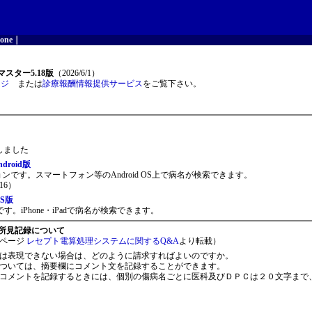
one
｜
スター5.18版
（2026/6/1）
ージ
または
診療報酬情報提供サービス
をご覧下さい。
開しました
roid版
ョンです。スマートフォン等のAndroid OS上で病名が検索できます。
16）
S版
。iPhone・iPadで病名が検索できます。
所見記録について
ページ
レセプト電算処理システムに関するQ&A
より転載）
は表現できない場合は、どのように請求すればよいのですか。
ついては、摘要欄にコメント文を記録することができます。
コメントを記録するときには、個別の傷病名ごとに医科及びＤＰＣは２０文字まで