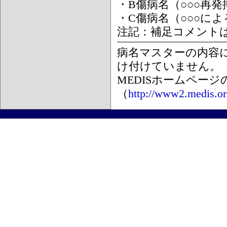
・B傷病名（○○○再
・C傷病名（○○○に
注記：補足コメント
病名マスターの内容
け付けていません。
MEDISホームペー
（
http://www2.medis.or