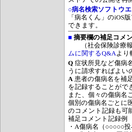
○病名検索ソフトウエア
「病名くん」のiOS版
できます。
■
摘要欄の補足コメ
（社会保険診療報
ムに関するQ&A
より
Q
症状所見など傷病
うに請求すればよい
A
患者の傷病名を補
を記録することがで
また、個々の傷病名
個別の傷病名ごとに
のコメント記録も可
補足コメント記録例
・A傷病名（○○○○○