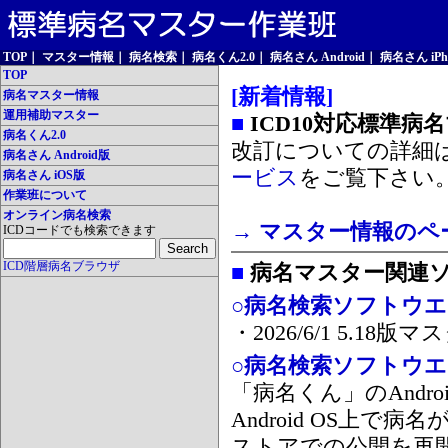
TOP
｜
マスター情報
｜
病名検索
｜
病名くん2.0
｜
病名さん Android
｜
病名さん iPh
TOP
[新着情報]
病名マスター情報
運用補助マスター
■
ICD10対応標準病
病名くん2.0
改訂についての詳細
病名さん Android版
ービス
をご覧下さい
病名さん iOS版
作業班について
オンライン病名検索
→ マスター情報のペ
ICDコードでも検索できます
ICD階層病名ブラウザ
■
病名マスター関連
○病名検索ソフトウエア
・2026/6/1 5.1
○病名検索ソフトウエア 
「病名くん」のAnd
Android OS上で
ストアでの公開を再開しま