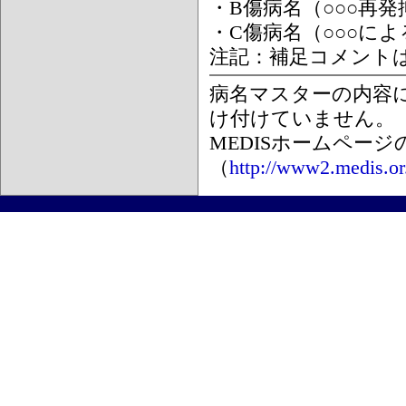
・B傷病名（○○○再
・C傷病名（○○○に
注記：補足コメント
病名マスターの内容
け付けていません。
MEDISホームペー
（
http://www2.medis.or