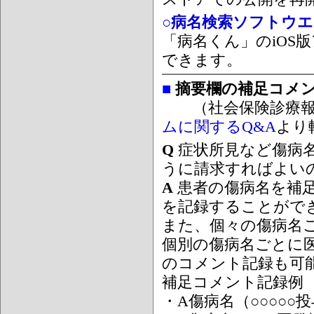
○病名検索ソフトウエア
「病名くん」のiOS版
できます。
■
摘要欄の補足コメ
（社会保険診療報
ムに関するQ&A
より
Q
症状所見など傷病
うに請求すればよい
A
患者の傷病名を補
を記録することがで
また、個々の傷病名
個別の傷病名ごとに
のコメント記録も可
補足コメント記録例
・A傷病名（○○○○○