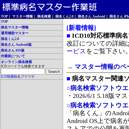
TOP
｜
マスター情報
｜
病名検索
｜
病名くん2.0
｜
病名さん Android
｜
病名さん iPh
TOP
[新着情報]
病名マスター情報
運用補助マスター
■
ICD10対応標準病
病名くん2.0
改訂についての詳細
病名さん Android版
ービス
をご覧下さい
病名さん iOS版
作業班について
オンライン病名検索
→ マスター情報のペ
ICDコードでも検索できます
ICD階層病名ブラウザ
■
病名マスター関連
○病名検索ソフトウエア
・2026/6/1 5.1
○病名検索ソフトウエア 
「病名くん」のAnd
Android OS上で
ストアでの公開を再開しま