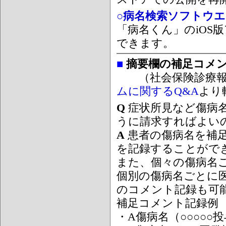
○病名検索ソフトウエア
「病名くん」のiOS版
できます。
■
摘要欄の補足コメ
（社会保険診療報
ムに関するQ&A
より
Q
症状所見など傷病
うに請求すればよい
A
患者の傷病名を補
を記録することがで
また、個々の傷病名
個別の傷病名ごとに
のコメント記録も可
補足コメント記録例
・A傷病名（○○○○○