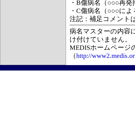
・B傷病名（○○○再
・C傷病名（○○○に
注記：補足コメント
病名マスターの内容
け付けていません。
MEDISホームペー
（
http://www2.medis.or