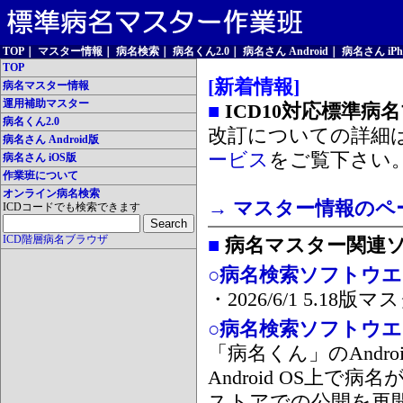
TOP
｜
マスター情報
｜
病名検索
｜
病名くん2.0
｜
病名さん Android
｜
病名さん iPh
TOP
[新着情報]
病名マスター情報
運用補助マスター
■
ICD10対応標準病
病名くん2.0
改訂についての詳細
病名さん Android版
ービス
をご覧下さい
病名さん iOS版
作業班について
オンライン病名検索
→ マスター情報のペ
ICDコードでも検索できます
ICD階層病名ブラウザ
■
病名マスター関連
○病名検索ソフトウエア
・2026/6/1 5.1
○病名検索ソフトウエア 
「病名くん」のAnd
Android OS上で
ストアでの公開を再開しま