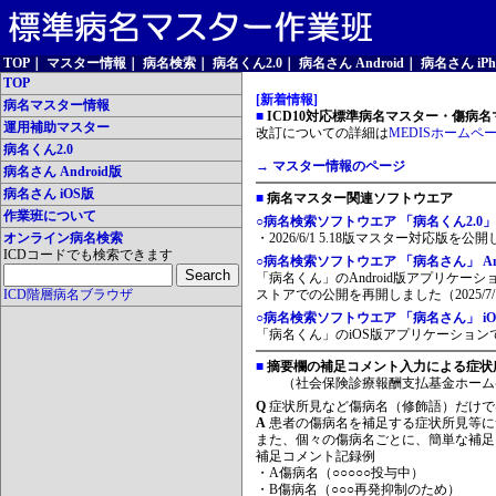
TOP
｜
マスター情報
｜
病名検索
｜
病名くん2.0
｜
病名さん Android
｜
病名さん iPh
TOP
[新着情報]
病名マスター情報
■
ICD10対応標準病名マスター・傷病名マ
運用補助マスター
改訂についての詳細は
MEDISホームペ
病名くん2.0
→ マスター情報のページ
病名さん Android版
病名さん iOS版
■
病名マスター関連ソフトウエア
作業班について
○病名検索ソフトウエア 「病名くん2.0」
オンライン病名検索
・2026/6/1 5.18版マスター対応版を公
ICDコードでも検索できます
○病名検索ソフトウエア 「病名さん」 And
「病名くん」のAndroid版アプリケーシ
ICD階層病名ブラウザ
ストアでの公開を再開しました（2025/7/
○病名検索ソフトウエア 「病名さん」 iO
「病名くん」のiOS版アプリケーションです
■
摘要欄の補足コメント入力による症状
（社会保険診療報酬支払基金ホーム
Q
症状所見など傷病名（修飾語）だけで
A
患者の傷病名を補足する症状所見等に
また、個々の傷病名ごとに、簡単な補足
補足コメント記録例
・A傷病名（○○○○○投与中）
・B傷病名（○○○再発抑制のため）