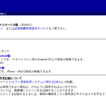
one
｜
スター5.18版
（2026/6/1）
ージ
または
診療報酬情報提供サービス
をご覧下さい。
開しました
roid版
ョンです。スマートフォン等のAndroid OS上で病名が検索できます。
16）
S版
。iPhone・iPadで病名が検索できます。
所見記録について
ページ
レセプト電算処理システムに関するQ&A
より転載）
は表現できない場合は、どのように請求すればよいのですか。
ついては、摘要欄にコメント文を記録することができます。
コメントを記録するときには、個別の傷病名ごとに医科及びＤＰＣは２０文字まで