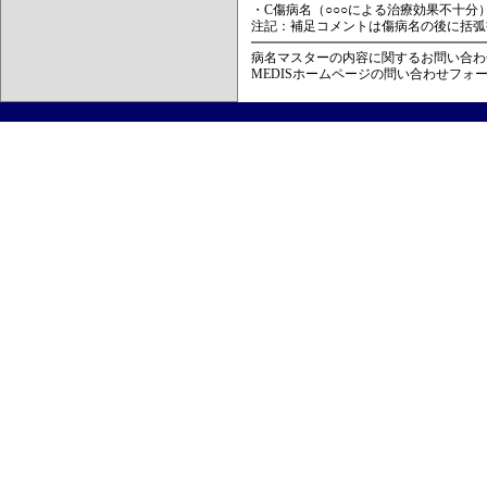
・C傷病名（○○○による治療効果不十分
注記：補足コメントは傷病名の後に括弧
病名マスターの内容に関するお問い合わ
MEDISホームページの問い合わせフォ