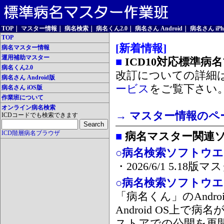
TOP
｜
マスター情報
｜
病名検索
｜
病名くん2.0
｜
病名さん Android
｜
病名さん iPh
TOP
[新着情報]
病名マスター情報
運用補助マスター
■
ICD10対応標準病
病名くん2.0
改訂についての詳細
病名さん Android版
ービス
をご覧下さい
病名さん iOS版
作業班について
オンライン病名検索
→ マスター情報のペ
ICDコードでも検索できます
ICD階層病名ブラウザ
■
病名マスター関連
○病名検索ソフトウエア
・2026/6/1 5.1
○病名検索ソフトウエア 
「病名くん」のAnd
Android OS上で
ストアでの公開を再開しま