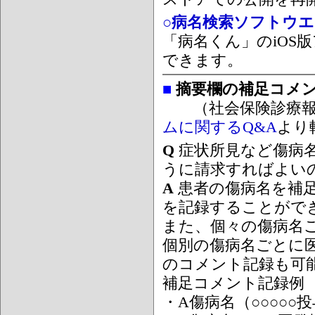
○病名検索ソフトウエア
「病名くん」のiOS版
できます。
■
摘要欄の補足コメ
（社会保険診療報
ムに関するQ&A
より
Q
症状所見など傷病
うに請求すればよい
A
患者の傷病名を補
を記録することがで
また、個々の傷病名
個別の傷病名ごとに
のコメント記録も可
補足コメント記録例
・A傷病名（○○○○○