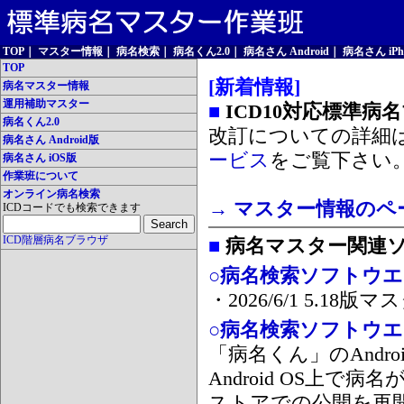
TOP
｜
マスター情報
｜
病名検索
｜
病名くん2.0
｜
病名さん Android
｜
病名さん iPh
TOP
[新着情報]
病名マスター情報
運用補助マスター
■
ICD10対応標準病
病名くん2.0
改訂についての詳細
病名さん Android版
ービス
をご覧下さい
病名さん iOS版
作業班について
オンライン病名検索
→ マスター情報のペ
ICDコードでも検索できます
ICD階層病名ブラウザ
■
病名マスター関連
○病名検索ソフトウエア
・2026/6/1 5.1
○病名検索ソフトウエア 
「病名くん」のAnd
Android OS上で
ストアでの公開を再開しま