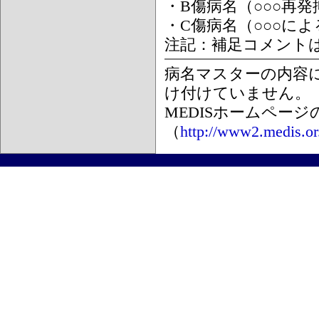
・B傷病名（○○○再
・C傷病名（○○○に
注記：補足コメント
病名マスターの内容
け付けていません。
MEDISホームペー
（
http://www2.medis.or