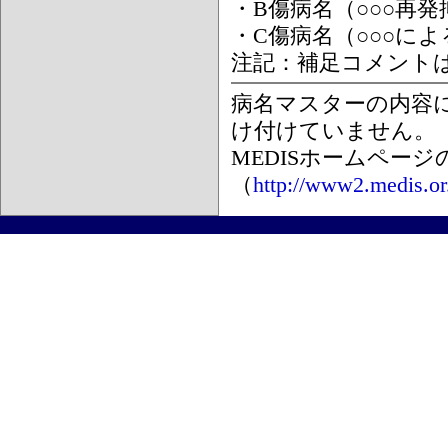
・B傷病名（○○○再
・C傷病名（○○○に
注記：補足コメント
病名マスターの内容
け付けていません。
MEDISホームペー
（
http://www2.medis.or