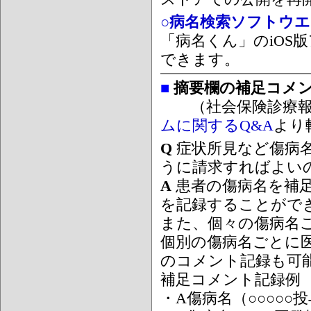
○病名検索ソフトウエア
「病名くん」のiOS版
できます。
■
摘要欄の補足コメ
（社会保険診療報
ムに関するQ&A
より
Q
症状所見など傷病
うに請求すればよい
A
患者の傷病名を補
を記録することがで
また、個々の傷病名
個別の傷病名ごとに
のコメント記録も可
補足コメント記録例
・A傷病名（○○○○○