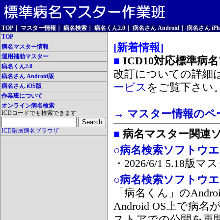
TOP
｜
マスター情報
｜
病名検索
｜
病名くん2.0
｜
病名さん Android
｜
病名さん iPh
TOP
[新着情報]
病名マスター情報
運用補助マスター
■
ICD10対応標準病
病名くん2.0
改訂についての詳細
病名さん Android版
ービス
をご覧下さい
病名さん iOS版
作業班について
オンライン病名検索
→ マスター情報のペ
ICDコードでも検索できます
ICD階層病名ブラウザ
■
病名マスター関連
○病名検索ソフトウエア
・2026/6/1 5.1
○病名検索ソフトウエア 
「病名くん」のAnd
Android OS上で
ストアでの公開を再開しま