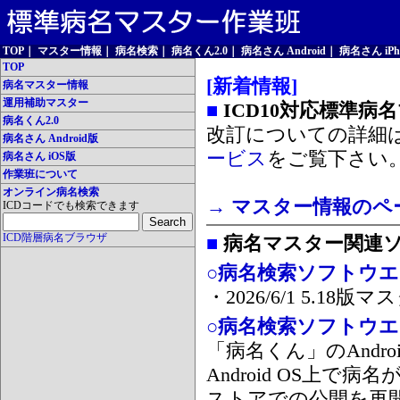
TOP
｜
マスター情報
｜
病名検索
｜
病名くん2.0
｜
病名さん Android
｜
病名さん iPh
TOP
[新着情報]
病名マスター情報
運用補助マスター
■
ICD10対応標準病
病名くん2.0
改訂についての詳細
病名さん Android版
ービス
をご覧下さい
病名さん iOS版
作業班について
オンライン病名検索
→ マスター情報のペ
ICDコードでも検索できます
ICD階層病名ブラウザ
■
病名マスター関連
○病名検索ソフトウエア
・2026/6/1 5.1
○病名検索ソフトウエア 
「病名くん」のAnd
Android OS上で
ストアでの公開を再開しま