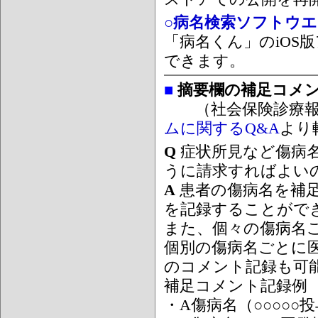
○病名検索ソフトウエア
「病名くん」のiOS版
できます。
■
摘要欄の補足コメ
（社会保険診療報
ムに関するQ&A
より
Q
症状所見など傷病
うに請求すればよい
A
患者の傷病名を補
を記録することがで
また、個々の傷病名
個別の傷病名ごとに
のコメント記録も可
補足コメント記録例
・A傷病名（○○○○○