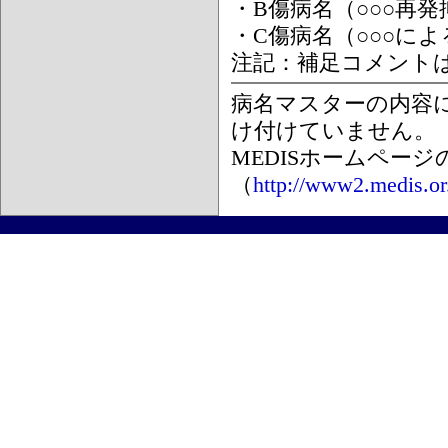
・B傷病名（○○○再
・C傷病名（○○○に
注記：補足コメント
病名マスターの内容
け付けていません。
MEDISホームペー
（
http://www2.medis.or