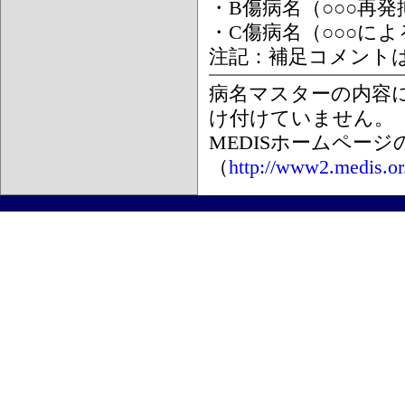
・B傷病名（○○○再
・C傷病名（○○○に
注記：補足コメント
病名マスターの内容
け付けていません。
MEDISホームペー
（
http://www2.medis.or