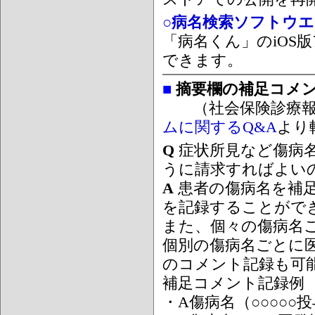
○病名検索ソフトウエア
「病名くん」のiOS版
できます。
■
摘要欄の補足コメ
（社会保険診療報
ムに関するQ&A
より
Q
症状所見など傷病
うに請求すればよい
A
患者の傷病名を補
を記録することがで
また、個々の傷病名
個別の傷病名ごとに
のコメント記録も可
補足コメント記録例
・A傷病名（○○○○○