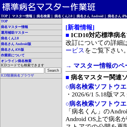
TOP
｜
マスター情報
｜
病名検索
｜
病名くん2.0
｜
病名さん Android
｜
病名さん iPh
TOP
[新着情報]
病名マスター情報
運用補助マスター
■
ICD10対応標準病
病名くん2.0
改訂についての詳細
病名さん Android版
ービス
をご覧下さい
病名さん iOS版
作業班について
オンライン病名検索
→ マスター情報のペ
ICDコードでも検索できます
ICD階層病名ブラウザ
■
病名マスター関連
○病名検索ソフトウエア
・2026/6/1 5.1
○病名検索ソフトウエア 
「病名くん」のAnd
Android OS上で
ストアでの公開を再開しま