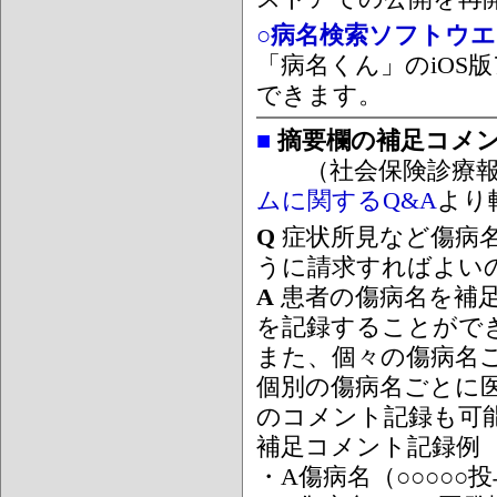
○病名検索ソフトウエア
「病名くん」のiOS版
できます。
■
摘要欄の補足コメ
（社会保険診療報
ムに関するQ&A
より
Q
症状所見など傷病
うに請求すればよい
A
患者の傷病名を補
を記録することがで
また、個々の傷病名
個別の傷病名ごとに
のコメント記録も可
補足コメント記録例
・A傷病名（○○○○○