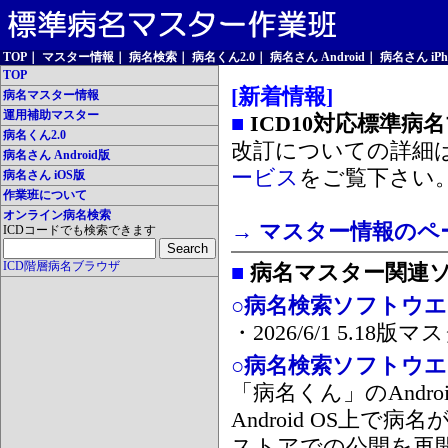
TOP
｜
マスター情報
｜
病名検索
｜
病名くん2.0
｜
病名さん Android
｜
病名さん iPh
TOP
[新着情報]
病名マスター情報
運用補助マスター
■
ICD10対応標準病
病名くん2.0
改訂についての詳細
病名さん Android版
ービス
をご覧下さい
病名さん iOS版
作業班について
オンライン病名検索
→ マスター情報のペ
ICDコードでも検索できます
ICD階層病名ブラウザ
■
病名マスター関連
○病名検索ソフトウエア
・2026/6/1 5.1
○病名検索ソフトウエア 
「病名くん」のAnd
Android OS上で
ストアでの公開を再開しま