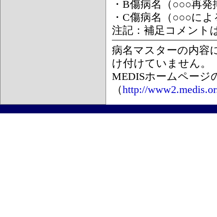
・B傷病名（○○○再
・C傷病名（○○○に
注記：補足コメント
病名マスターの内容
け付けていません。
MEDISホームペー
（
http://www2.medis.or