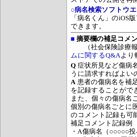
○病名検索ソフトウエア
「病名くん」のiOS版
できます。
■
摘要欄の補足コメ
（社会保険診療報
ムに関するQ&A
より
Q
症状所見など傷病
うに請求すればよい
A
患者の傷病名を補
を記録することがで
また、個々の傷病名
個別の傷病名ごとに
のコメント記録も可
補足コメント記録例
・A傷病名（○○○○○