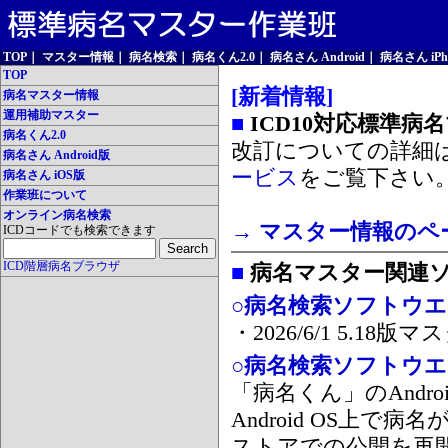
TOP
｜
マスター情報
｜
病名検索
｜
病名くん2.0
｜
病名さん Android
｜
病名さん iPh
TOP
[新着情報]
病名マスター情報
運用補助マスター
■
ICD10対応標準病
病名くん2.0
改訂についての詳細
病名さん Android版
ービス
をご覧下さい
病名さん iOS版
作業班について
オンライン病名検索
→ マスター情報のペ
ICDコードでも検索できます
ICD階層病名ブラウザ
■
病名マスター関連
○病名検索ソフトウエア
・2026/6/1 5.1
○病名検索ソフトウエア 
「病名くん」のAnd
Android OS上で
ストアでの公開を再開しま