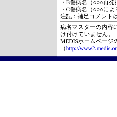
・B傷病名（○○○再
・C傷病名（○○○に
注記：補足コメント
病名マスターの内容
け付けていません。
MEDISホームペー
（
http://www2.medis.or