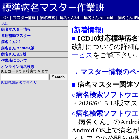
TOP
｜
マスター情報
｜
病名検索
｜
病名くん2.0
｜
病名さん Android
｜
病名さん iPh
TOP
[新着情報]
病名マスター情報
運用補助マスター
■
ICD10対応標準病
病名くん2.0
改訂についての詳細
病名さん Android版
ービス
をご覧下さい
病名さん iOS版
作業班について
オンライン病名検索
→ マスター情報のペ
ICDコードでも検索できます
ICD階層病名ブラウザ
■
病名マスター関連
○病名検索ソフトウエア
・2026/6/1 5.1
○病名検索ソフトウエア 
「病名くん」のAnd
Android OS上で
ストアでの公開を再開しま