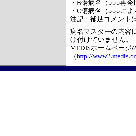
・B傷病名（○○○再
・C傷病名（○○○に
注記：補足コメント
病名マスターの内容
け付けていません。
MEDISホームペー
（
http://www2.medis.or