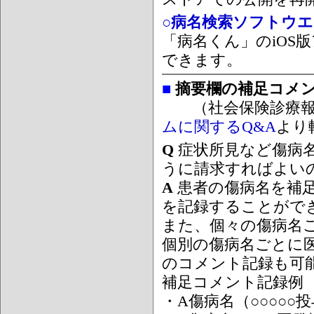
○病名検索ソフトウエア
「病名くん」のiOS版
できます。
■
摘要欄の補足コメ
（社会保険診療報
ムに関するQ&A
より
Q
症状所見など傷病
うに請求すればよい
A
患者の傷病名を補
を記録することがで
また、個々の傷病名
個別の傷病名ごとに
のコメント記録も可
補足コメント記録例
・A傷病名（○○○○○