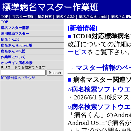
TOP
｜
マスター情報
｜
病名検索
｜
病名くん2.0
｜
病名さん Android
｜
病名さん iPh
TOP
[新着情報]
病名マスター情報
運用補助マスター
■
ICD10対応標準病
病名くん2.0
改訂についての詳細
病名さん Android版
ービス
をご覧下さい
病名さん iOS版
作業班について
オンライン病名検索
→ マスター情報のペ
ICDコードでも検索できます
ICD階層病名ブラウザ
■
病名マスター関連
○病名検索ソフトウエア
・2026/6/1 5.1
○病名検索ソフトウエア 
「病名くん」のAnd
Android OS上で
ストアでの公開を再開しま