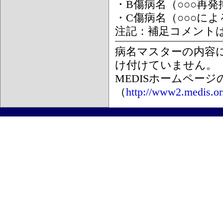
・B傷病名（○○○再
・C傷病名（○○○に
注記：補足コメント
病名マスターの内容
け付けていません。
MEDISホームペー
（
http://www2.medis.or