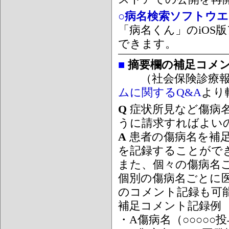
○病名検索ソフトウエア
「病名くん」のiOS版
できます。
■
摘要欄の補足コメ
（社会保険診療報
ムに関するQ&A
より
Q
症状所見など傷病
うに請求すればよい
A
患者の傷病名を補
を記録することがで
また、個々の傷病名
個別の傷病名ごとに
のコメント記録も可
補足コメント記録例
・A傷病名（○○○○○