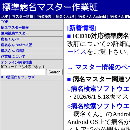
TOP
｜
マスター情報
｜
病名検索
｜
病名くん2.0
｜
病名さん Android
｜
病名さん iPh
TOP
[新着情報]
病名マスター情報
運用補助マスター
■
ICD10対応標準病
病名くん2.0
改訂についての詳細
病名さん Android版
ービス
をご覧下さい
病名さん iOS版
作業班について
オンライン病名検索
→ マスター情報のペ
ICDコードでも検索できます
ICD階層病名ブラウザ
■
病名マスター関連
○病名検索ソフトウエア
・2026/6/1 5.1
○病名検索ソフトウエア 
「病名くん」のAnd
Android OS上で
ストアでの公開を再開しま