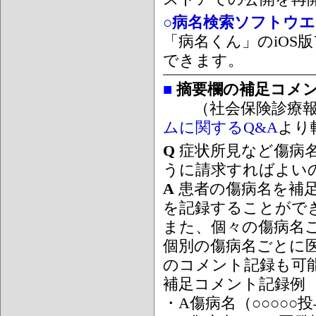
○病名検索ソフトウエア
「病名くん」のiOS版
できます。
■
摘要欄の補足コメ
（社会保険診療報
ムに関するQ&A
より
Q
症状所見など傷病
うに請求すればよい
A
患者の傷病名を補
を記録することがで
また、個々の傷病名
個別の傷病名ごとに
のコメント記録も可
補足コメント記録例
・A傷病名（○○○○○