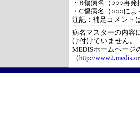
・B傷病名（○○○再
・C傷病名（○○○に
注記：補足コメント
病名マスターの内容
け付けていません。
MEDISホームペー
（
http://www2.medis.or