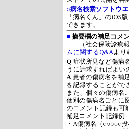
○病名検索ソフトウエア
「病名くん」のiOS版
できます。
■
摘要欄の補足コメ
（社会保険診療報
ムに関するQ&A
より
Q
症状所見など傷病
うに請求すればよい
A
患者の傷病名を補
を記録することがで
また、個々の傷病名
個別の傷病名ごとに
のコメント記録も可
補足コメント記録例
・A傷病名（○○○○○