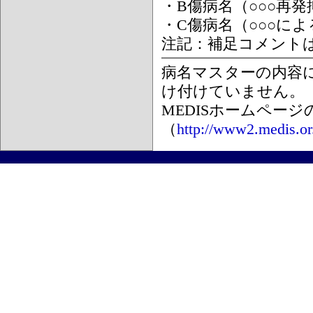
・B傷病名（○○○再
・C傷病名（○○○に
注記：補足コメント
病名マスターの内容
け付けていません。
MEDISホームペー
（
http://www2.medis.or