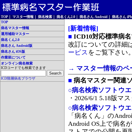
TOP
｜
マスター情報
｜
病名検索
｜
病名くん2.0
｜
病名さん Android
｜
病名さん iPh
TOP
[新着情報]
病名マスター情報
運用補助マスター
■
ICD10対応標準病
病名くん2.0
改訂についての詳細
病名さん Android版
ービス
をご覧下さい
病名さん iOS版
作業班について
オンライン病名検索
→ マスター情報のペ
ICDコードでも検索できます
ICD階層病名ブラウザ
■
病名マスター関連
○病名検索ソフトウエア
・2026/6/1 5.1
○病名検索ソフトウエア 
「病名くん」のAnd
Android OS上で
ストアでの公開を再開しま