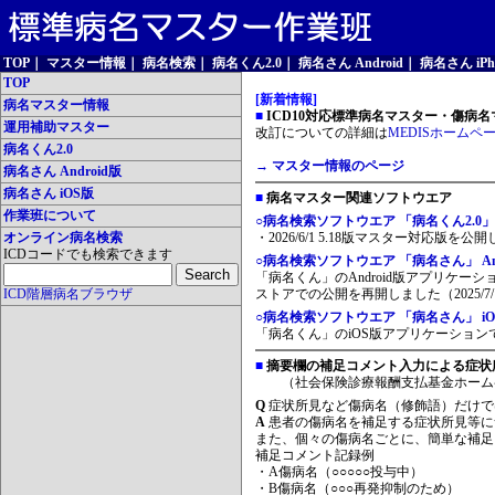
TOP
｜
マスター情報
｜
病名検索
｜
病名くん2.0
｜
病名さん Android
｜
病名さん iPh
TOP
[新着情報]
病名マスター情報
■
ICD10対応標準病名マスター・傷病名マ
運用補助マスター
改訂についての詳細は
MEDISホームペ
病名くん2.0
→ マスター情報のページ
病名さん Android版
病名さん iOS版
■
病名マスター関連ソフトウエア
作業班について
○病名検索ソフトウエア 「病名くん2.0」
オンライン病名検索
・2026/6/1 5.18版マスター対応版を公
ICDコードでも検索できます
○病名検索ソフトウエア 「病名さん」 And
「病名くん」のAndroid版アプリケーシ
ICD階層病名ブラウザ
ストアでの公開を再開しました（2025/7/
○病名検索ソフトウエア 「病名さん」 iO
「病名くん」のiOS版アプリケーションです
■
摘要欄の補足コメント入力による症状
（社会保険診療報酬支払基金ホーム
Q
症状所見など傷病名（修飾語）だけで
A
患者の傷病名を補足する症状所見等に
また、個々の傷病名ごとに、簡単な補足
補足コメント記録例
・A傷病名（○○○○○投与中）
・B傷病名（○○○再発抑制のため）