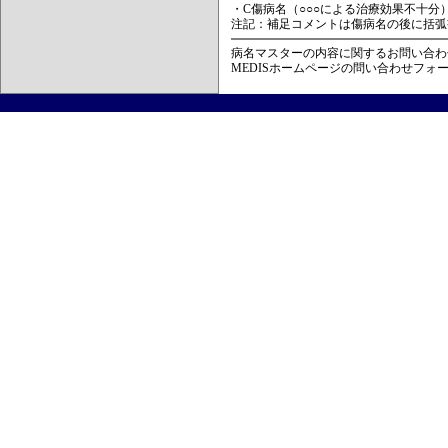
・C傷病名（○○○による治療効果不十分
注記：補足コメントは傷病名の後に括弧
病名マスターの内容に関するお問い合わ
MEDISホームページの問い合わせフォ