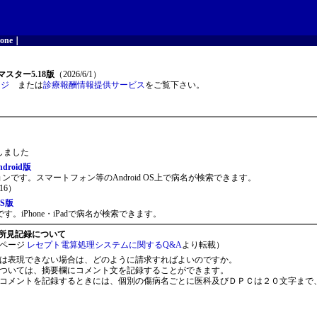
one
｜
スター5.18版
（2026/6/1）
ージ
または
診療報酬情報提供サービス
をご覧下さい。
開しました
roid版
ョンです。スマートフォン等のAndroid OS上で病名が検索できます。
16）
S版
。iPhone・iPadで病名が検索できます。
所見記録について
ページ
レセプト電算処理システムに関するQ&A
より転載）
は表現できない場合は、どのように請求すればよいのですか。
ついては、摘要欄にコメント文を記録することができます。
コメントを記録するときには、個別の傷病名ごとに医科及びＤＰＣは２０文字まで