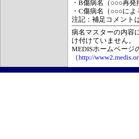
・B傷病名（○○○再
・C傷病名（○○○に
注記：補足コメント
病名マスターの内容
け付けていません。
MEDISホームペー
（
http://www2.medis.or