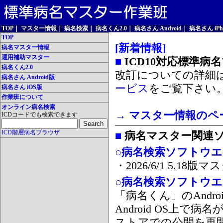
TOP
｜
マスター情報
｜
病名検索
｜
病名くん2.0
｜
病名さん Android
｜
病名さん iPh
TOP
[新着情報]
病名マスター情報
運用補助マスター
■
ICD10対応標準病
病名くん2.0
改訂についての詳細
病名さん Android版
ービス
をご覧下さい
病名さん iOS版
作業班について
オンライン病名検索
→ マスター情報のペ
ICDコードでも検索できます
ICD階層病名ブラウザ
■
病名マスター関連
○病名検索ソフトウエア
・2026/6/1 5.1
○病名検索ソフトウエア 
「病名くん」のAnd
Android OS上で
ストアでの公開を再開しま