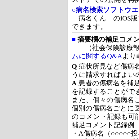
○病名検索ソフトウエア
「病名くん」のiOS版
できます。
■
摘要欄の補足コメ
（社会保険診療報
ムに関するQ&A
より
Q
症状所見など傷病
うに請求すればよい
A
患者の傷病名を補
を記録することがで
また、個々の傷病名
個別の傷病名ごとに
のコメント記録も可
補足コメント記録例
・A傷病名（○○○○○