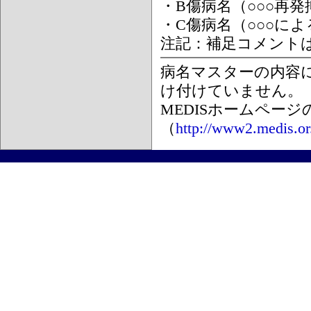
・B傷病名（○○○再
・C傷病名（○○○に
注記：補足コメント
病名マスターの内容
け付けていません。
MEDISホームペー
（
http://www2.medis.or