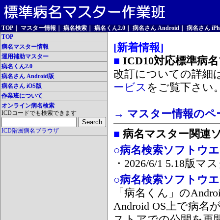
TOP
｜
マスター情報
｜
病名検索
｜
病名くん2.0
｜
病名さん Android
｜
病名さん iPh
TOP
[新着情報]
病名マスター情報
運用補助マスター
■
ICD10対応標準病
病名くん2.0
改訂についての詳細
病名さん Android版
ービス
をご覧下さい
病名さん iOS版
作業班について
オンライン病名検索
→ マスター情報のペ
ICDコードでも検索できます
ICD階層病名ブラウザ
■
病名マスター関連
○病名検索ソフトウエア
・2026/6/1 5.1
○病名検索ソフトウエア 
「病名くん」のAnd
Android OS上で
ストアでの公開を再開しま