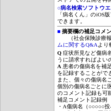
○病名検索ソフトウエア
「病名くん」のiOS版
できます。
■
摘要欄の補足コメ
（社会保険診療報
ムに関するQ&A
より
Q
症状所見など傷病
うに請求すればよい
A
患者の傷病名を補
を記録することがで
また、個々の傷病名
個別の傷病名ごとに
のコメント記録も可
補足コメント記録例
・A傷病名（○○○○○