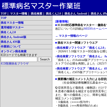
TOP
｜
マスター情報
｜
病名検索
｜
病名くん2.0
｜
病名さん Android
｜
病名さん iPh
TOP
[新着情報]
病名マスター情報
■
ICD10対応標準病名マスター・傷病名マ
運用補助マスター
改訂についての詳細は
MEDISホームペ
病名くん2.0
→ マスター情報のページ
病名さん Android版
病名さん iOS版
■
病名マスター関連ソフトウエア
作業班について
○病名検索ソフトウエア 「病名くん2.0」
オンライン病名検索
・2026/6/1 5.18版マスター対応版を公
ICDコードでも検索できます
○病名検索ソフトウエア 「病名さん」 And
「病名くん」のAndroid版アプリケーシ
ICD階層病名ブラウザ
ストアでの公開を再開しました（2025/7/
○病名検索ソフトウエア 「病名さん」 iO
「病名くん」のiOS版アプリケーションです
■
摘要欄の補足コメント入力による症状
（社会保険診療報酬支払基金ホーム
Q
症状所見など傷病名（修飾語）だけで
A
患者の傷病名を補足する症状所見等に
また、個々の傷病名ごとに、簡単な補足
補足コメント記録例
・A傷病名（○○○○○投与中）
・B傷病名（○○○再発抑制のため）