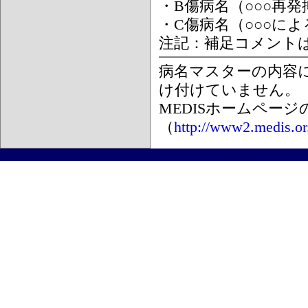
・B傷病名（○○○再
・C傷病名（○○○に
注記：補足コメント
病名マスターの内容
け付けていません。
MEDISホームペー
（
http://www2.medis.or