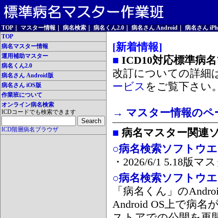
TOP
｜
マスター情報
｜
病名検索
｜
病名くん2.0
｜
病名さん Android
｜
病名さん iPh
TOP
[新着情報]
病名マスター情報
運用補助マスター
■
ICD10対応標準病
病名くん2.0
改訂についての詳細
病名さん Android版
ービス
をご覧下さい
病名さん iOS版
作業班について
オンライン病名検索
→ マスター情報のペ
ICDコードでも検索できます
ICD階層病名ブラウザ
■
病名マスター関連
○病名検索ソフトウエア
・2026/6/1 5.1
○病名検索ソフトウエア 
「病名くん」のAnd
Android OS上で
ストアでの公開を再開しま