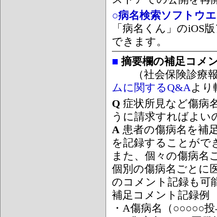
○病名検索ソフトウエア
「病名くん」のiOS版
できます。
■
摘要欄の補足コメ
（社会保険診療報
ムに関するQ&A
より
Q
症状所見など傷病
うに請求すればよい
A
患者の傷病名を補
を記録することがで
また、個々の傷病名
個別の傷病名ごとに
のコメント記録も可
補足コメント記録例
・A傷病名（○○○○○