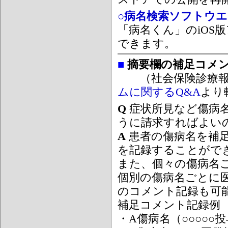
○病名検索ソフトウエア
「病名くん」のiOS版
できます。
■
摘要欄の補足コメ
（社会保険診療報
ムに関するQ&A
より
Q
症状所見など傷病
うに請求すればよい
A
患者の傷病名を補
を記録することがで
また、個々の傷病名
個別の傷病名ごとに
のコメント記録も可
補足コメント記録例
・A傷病名（○○○○○