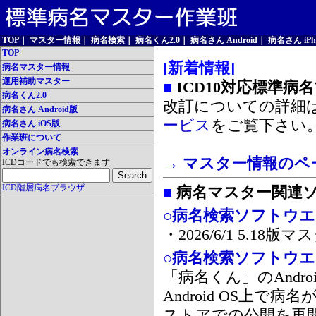
TOP
｜
マスター情報
｜
病名検索
｜
病名くん2.0
｜
病名さん Android
｜
病名さん iPh
TOP
[新着情報]
病名マスター情報
運用補助マスター
■
ICD10対応標準病
病名くん2.0
改訂についての詳細
病名さん Android版
ービス
をご覧下さい
病名さん iOS版
作業班について
オンライン病名検索
→ マスター情報のペ
ICDコードでも検索できます
ICD階層病名ブラウザ
■
病名マスター関連
○病名検索ソフトウエア
・2026/6/1 5.1
○病名検索ソフトウエア 
「病名くん」のAnd
Android OS上で
ストアでの公開を再開しま