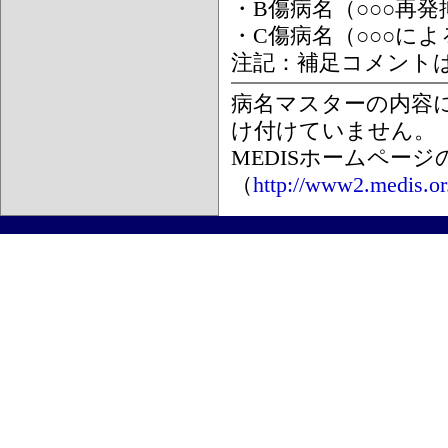
・B傷病名（○○○再
・C傷病名（○○○に
注記：補足コメント
病名マスターの内容
け付けていません。
MEDISホームペー
（
http://www2.medis.or