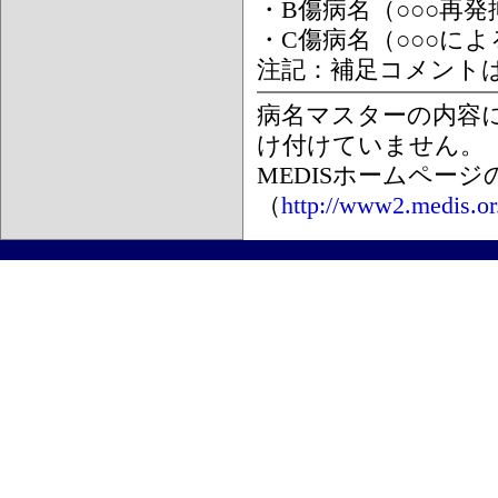
・B傷病名（○○○再
・C傷病名（○○○に
注記：補足コメント
病名マスターの内容
け付けていません。
MEDISホームペー
（
http://www2.medis.or