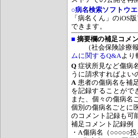
○病名検索ソフトウエア
「病名くん」のiOS版
できます。
■
摘要欄の補足コメ
（社会保険診療報
ムに関するQ&A
より
Q
症状所見など傷病
うに請求すればよい
A
患者の傷病名を補
を記録することがで
また、個々の傷病名
個別の傷病名ごとに
のコメント記録も可
補足コメント記録例
・A傷病名（○○○○○