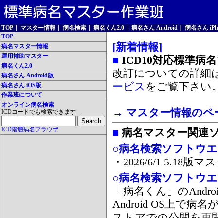
TOP
｜
マスター情報
｜
病名検索
｜
病名くん2.0
｜
病名さん Android
｜
病名さん iPh
TOP
[新着情報]
病名マスター情報
運用補助マスター
■
ICD10対応標準病
病名くん2.0
改訂についての詳細
病名さん Android版
ービス
をご覧下さい
病名さん iOS版
作業班について
オンライン病名検索
→ マスター情報のペ
ICDコードでも検索できます
ICD階層病名ブラウザ
■
病名マスター関連
○病名検索ソフトウエア
・2026/6/1 5.1
○病名検索ソフトウエア 
「病名くん」のAnd
Android OS上で
ストアでの公開を再開しま