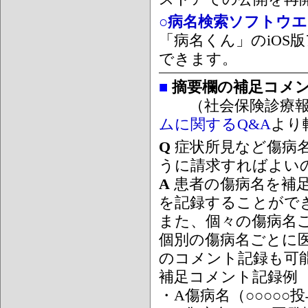
○病名検索ソフトウエア
「病名くん」のiOS版
できます。
■
摘要欄の補足コメ
（社会保険診療報
ムに関するQ&A
より
Q
症状所見など傷病
うに請求すればよい
A
患者の傷病名を補
を記録することがで
また、個々の傷病名
個別の傷病名ごとに
のコメント記録も可
補足コメント記録例
・A傷病名（○○○○○