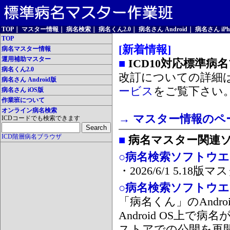
TOP
｜
マスター情報
｜
病名検索
｜
病名くん2.0
｜
病名さん Android
｜
病名さん iPh
TOP
[新着情報]
病名マスター情報
運用補助マスター
■
ICD10対応標準病
病名くん2.0
改訂についての詳細
病名さん Android版
ービス
をご覧下さい
病名さん iOS版
作業班について
オンライン病名検索
→ マスター情報のペ
ICDコードでも検索できます
ICD階層病名ブラウザ
■
病名マスター関連
○病名検索ソフトウエア
・2026/6/1 5.1
○病名検索ソフトウエア 
「病名くん」のAnd
Android OS上で
ストアでの公開を再開しま