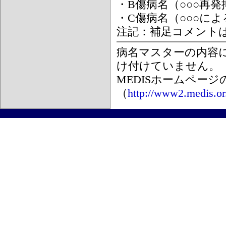
・B傷病名（○○○再
・C傷病名（○○○に
注記：補足コメント
病名マスターの内容
け付けていません。
MEDISホームペー
（
http://www2.medis.or