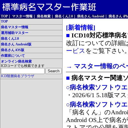
TOP
｜
マスター情報
｜
病名検索
｜
病名くん2.0
｜
病名さん Android
｜
病名さん iPh
TOP
[新着情報]
病名マスター情報
運用補助マスター
■
ICD10対応標準病
病名くん2.0
改訂についての詳細
病名さん Android版
ービス
をご覧下さい
病名さん iOS版
作業班について
オンライン病名検索
→ マスター情報のペ
ICDコードでも検索できます
ICD階層病名ブラウザ
■
病名マスター関連
○病名検索ソフトウエア
・2026/6/1 5.1
○病名検索ソフトウエア 
「病名くん」のAnd
Android OS上で
ストアでの公開を再開しま