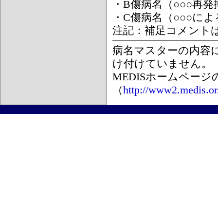
・B傷病名（○○○再
・C傷病名（○○○に
注記：補足コメント
病名マスターの内容
け付けていません。
MEDISホームペー
（
http://www2.medis.or