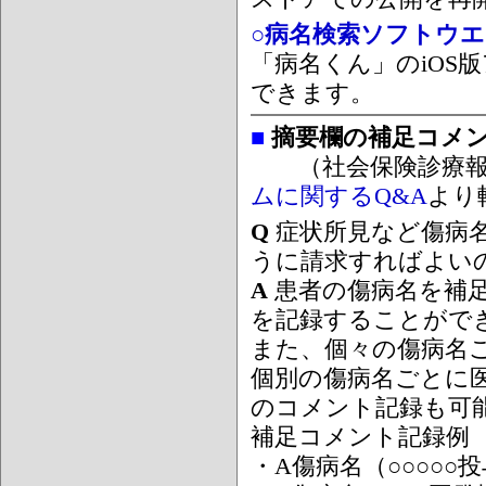
○病名検索ソフトウエア
「病名くん」のiOS版
できます。
■
摘要欄の補足コメ
（社会保険診療報
ムに関するQ&A
より
Q
症状所見など傷病
うに請求すればよい
A
患者の傷病名を補
を記録することがで
また、個々の傷病名
個別の傷病名ごとに
のコメント記録も可
補足コメント記録例
・A傷病名（○○○○○